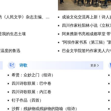
在运河的波光里，打捞传统文化的当代灵魂——专访《人民文学》杂志主编、茅盾文学奖得主徐则臣
成渝文化交流再上新！诗人
四川作家杜阳林小说《立秋
是我的生态土壤
阿来携新书亮相成都草堂 
“阿坝作家书系（第三辑）”
有温度的鲁迅
巴金文学院签约作家羌人六中
诗歌
更多
希贤：众妙之门（组诗）
四川诗歌联展：巴中卷
四川诗歌联展：内江卷
钉子作品（四首）
沙辉：残缺物或残缺物的隐喻（组诗）