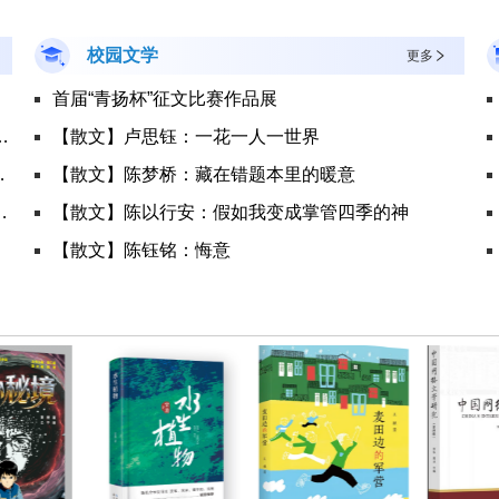
校园文学
更多
首届“青扬杯”征文比赛作品展
写，能否借助人工智能破局？
【散文】卢思钰：一花一人一世界
任皓小说《精致的泡泡莉》
【散文】陈梦桥：藏在错题本里的暖意
诗歌述评（2020—2025）
【散文】陈以行安：假如我变成掌管四季的神
【散文】陈钰铭：悔意