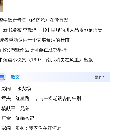
龚学敏新诗集《经济舱》在渝首发
》新书发布 李敬泽：书中呈现的川人品质弥足珍贵
带读者重新认识一个真实鲜活的杜甫
新书发布暨作品研讨会在成都举行
短篇小说集《1997，南瓜消失在风里》出版
散文
更多
彭闯： 永安场
章夫：红星路上，与一棵老银杏的告别
杨献平：兄弟
庄雷：红梅杏记
彭闯 | 涨水：我家住在江河畔