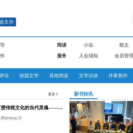
会主办
导
阅读
小说
散文
作
服务
入会须知
会员管
评论
校园文学
其他阅读
文学访谈
作家新作
新书快讯
更多
在运河的波光里，打捞传统文化的当代灵魂——专访《人民文学》杂志主编、茅盾文学奖得主徐则臣
;简&nbsp;介