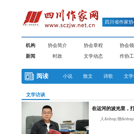
四川省作家协
机构
协会简介
协会章程
协会领
新闻
时政
文学动态
作协工
阅读
小说
散文
诗歌
文学
文学访谈
人&nbsp;物&nbsp