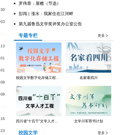
罗伟章：屋檐（节选）
-30
彭闯 | 涨水：我家住在江河畔
-03
第九届鲁迅文学奖评奖办公室公告
专题专栏
更多
-13
-01
-01
校园文学数字化存储工程（青羊区教育局）
名家看四川
-08
-08
-16
四川省“十百千”文学人才工程
文学川军荐书计划
-23
校园文学
更多