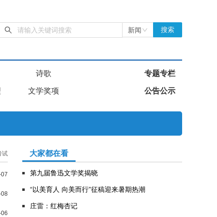
新闻
搜索
诗歌
专题专栏
理
文学奖项
公告公示
大家都在看
考试
第九届鲁迅文学奖揭晓
-07
“以美育人 向美而行”征稿迎来暑期热潮
-08
庄雷：红梅杏记
-06