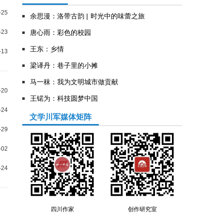
-25
余思漫：洛带古韵 | 时光中的味蕾之旅
-23
唐心雨：彩色的校园
王东：乡情
-13
​梁译丹：巷子里的小摊
马一秣：我为文明城市做贡献
-20
王锘为：科技圆梦中国
-24
文学川军媒体矩阵
-29
-02
-24
四川作家
创作研究室