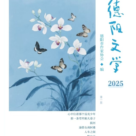
阅读
小说
散文
诗歌
文学评论
校园文学
其他阅读
文学访谈
作家新作
新书快讯
服务
入会须知
会员管理
文学奖项
报刊联盟
四川文学
星星诗刊
当代文坛
四川作家报
公告公示
公告公示
讣告
征稿启事
新会员发展名单