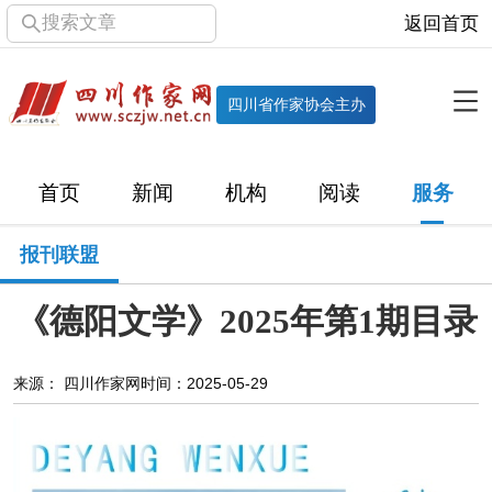
搜索文章
返回首页
全部栏目
机构
四川省作家协会主办
协会简介
协会章程
协会领导
部门机构
首页
新闻
机构
阅读
服务
直属单位
团体会员
主管社团
专门委员会
报刊联盟
历届主席团
历届全委会
《德阳文学》2025年第1期目录
新闻
时政
文学动态
作协工作
市州作协
来源： 四川作家网
时间：2025-05-29
十百千
网络文学
万千百十