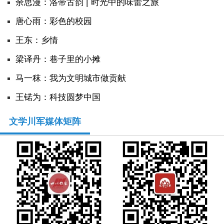
余思漫：洛带古韵 | 时光中的味蕾之旅
唐心雨：彩色的校园
王东：乡情
​梁译丹：巷子里的小摊
马一秣：我为文明城市做贡献
王锘为：科技圆梦中国
文学川军媒体矩阵