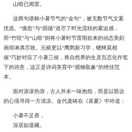
山暗已闻雷。
人事考试
这两句堪称小暑节气的“金句”，被无数节气文案
优选。“倏忽”与“因循”道尽了时光流转的紧迫感，
专题专栏
而“竹喧”与“山暗”则将小暑时节雷雨欲来的动态美刻
画得淋漓尽致。元稹更以“鹰鹯新习学，蟋蟀莫相
催”巧妙对应了小暑三候，将自然界的生灵百态化作笔
下的诗意，这正是诗词美育中“观物取象”的绝佳范
本。
面对滚滚热浪，古人并未一味抱怨，而是以豁达
的心境寻得一方清凉。金代庞铸在《喜夏》中吟道：
小暑不足畏，
深居如退藏。