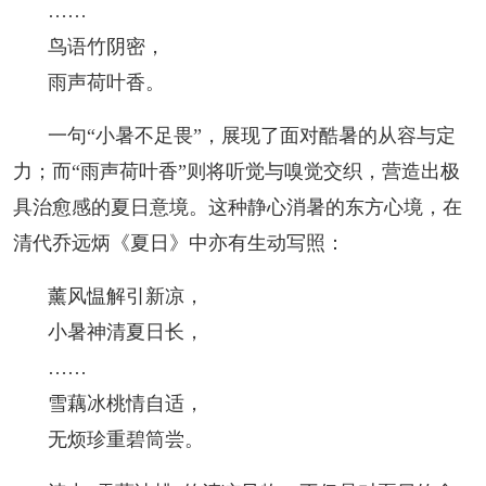
……
鸟语竹阴密，
雨声荷叶香。
一句“小暑不足畏”，展现了面对酷暑的从容与定
力；而“雨声荷叶香”则将听觉与嗅觉交织，营造出极
具治愈感的夏日意境。这种静心消暑的东方心境，在
清代乔远炳《夏日》中亦有生动写照：
薰风愠解引新凉，
小暑神清夏日长，
……
雪藕冰桃情自适，
无烦珍重碧筒尝。