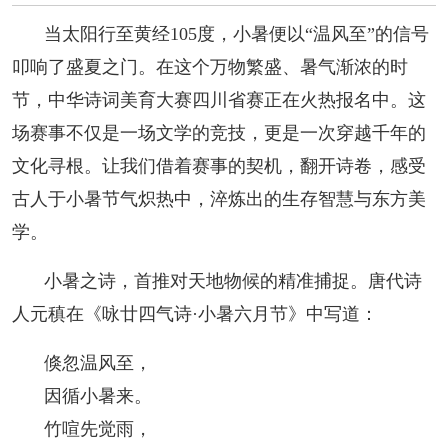
阅读
当太阳行至黄经105度，小暑便以“温风至”的信号
小说
散文
诗歌
文学评论
叩响了盛夏之门。在这个万物繁盛、暑气渐浓的时
节，中华诗词美育大赛四川省赛正在火热报名中。这
校园文学
其他阅读
文学访谈
作家新作
场赛事不仅是一场文学的竞技，更是一次穿越千年的
新书快讯
文化寻根。让我们借着赛事的契机，翻开诗卷，感受
古人于小暑节气炽热中，淬炼出的生存智慧与东方美
服务
学。
入会须知
会员管理
文学奖项
报刊联盟
小暑之诗，首推对天地物候的精准捕捉。唐代诗
人元稹在《咏廿四气诗·小暑六月节》中写道：
四川文学
星星诗刊
当代文坛
四川作家报
倏忽温风至，
公告公示
因循小暑来。
竹喧先觉雨，
公告公示
讣告
征稿启事
新会员发展名单