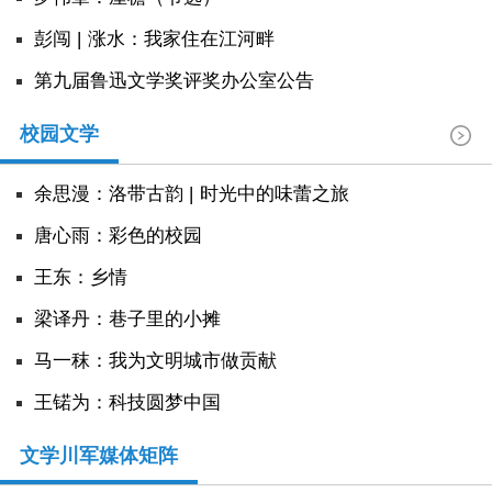
彭闯 | 涨水：我家住在江河畔
第九届鲁迅文学奖评奖办公室公告
校园文学
余思漫：洛带古韵 | 时光中的味蕾之旅
唐心雨：彩色的校园
王东：乡情
​梁译丹：巷子里的小摊
马一秣：我为文明城市做贡献
王锘为：科技圆梦中国
文学川军媒体矩阵