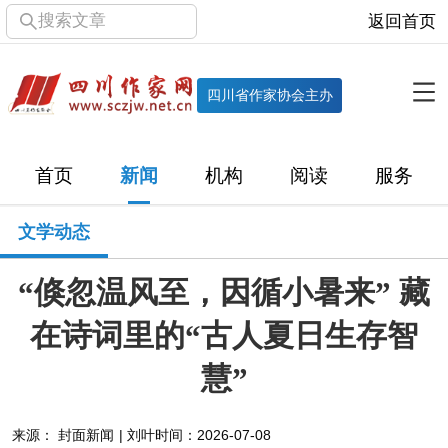
搜索文章
返回首页
全部栏目
机构
四川省作家协会主办
协会简介
协会章程
协会领导
部门机构
首页
新闻
机构
阅读
服务
直属单位
团体会员
主管社团
专门委员会
文学动态
历届主席团
历届全委会
“倏忽温风至，因循小暑来” 藏
新闻
在诗词里的“古人夏日生存智
时政
文学动态
作协工作
市州作协
慧”
十百千
网络文学
万千百十
来源： 封面新闻 | 刘叶
时间：2026-07-08