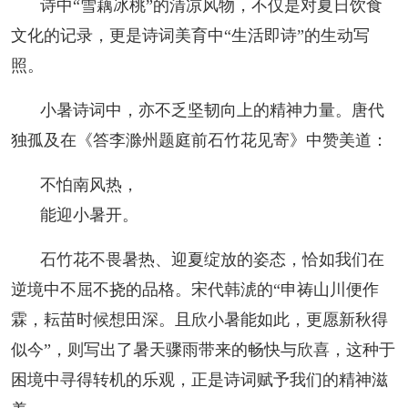
诗中“雪藕冰桃”的清凉风物，不仅是对夏日饮食
文化的记录，更是诗词美育中“生活即诗”的生动写
照。
小暑诗词中，亦不乏坚韧向上的精神力量。唐代
独孤及在《答李滁州题庭前石竹花见寄》中赞美道：
不怕南风热，
能迎小暑开。
石竹花不畏暑热、迎夏绽放的姿态，恰如我们在
逆境中不屈不挠的品格。宋代韩淲的“申祷山川便作
霖，耘苗时候想田深。且欣小暑能如此，更愿新秋得
似今”，则写出了暑天骤雨带来的畅快与欣喜，这种于
困境中寻得转机的乐观，正是诗词赋予我们的精神滋