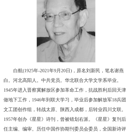
阅读
小说
散文
诗歌
文学评论
校园文学
其他阅读
文学访谈
作家新作
新书快讯
服务
白
航(1925年-2021年9月20日)，
原名刘新民，笔名谢燕
入会须知
会员管理
文学奖项
报刊联盟
白。河北高阳人。中共党员。华北联合大学文学系毕业。
1945年进入晋察冀解放区参加革命工作，抗战胜利后回天津
四川文学
星星诗刊
当代文坛
四川作家报
做地下工作，1946年到联大学习，毕业后参加解放军18兵团
文工团创作组，转战太原、陕西入成都，后转业四川文联。
公告公示
1957年创办《星星》诗刊，曾被错划右派。《星星》复刊后
公告公示
讣告
征稿启事
新会员发展名单
任主编、编审。历任中国作协期刊委员会委员，全国新诗评