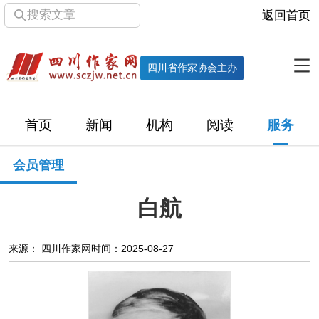
搜索文章
返回首页
全部栏目
机构
四川省作家协会主办
协会简介
协会章程
协会领导
部门机构
首页
新闻
机构
阅读
服务
直属单位
团体会员
主管社团
专门委员会
会员管理
历届主席团
历届全委会
白航
新闻
时政
文学动态
作协工作
市州作协
来源： 四川作家网
时间：2025-08-27
十百千
网络文学
万千百十