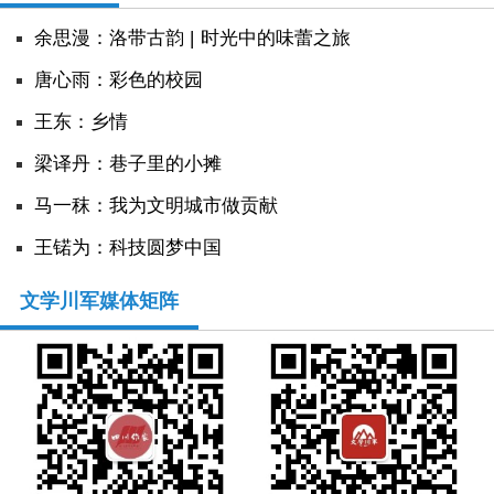
余思漫：洛带古韵 | 时光中的味蕾之旅
唐心雨：彩色的校园
王东：乡情
​梁译丹：巷子里的小摊
马一秣：我为文明城市做贡献
王锘为：科技圆梦中国
文学川军媒体矩阵