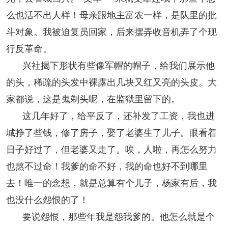
么也活不出人样！母亲跟地主富农一样，是队里的批
斗对象。我被迫复员回家，后来摆弄收音机弄了个现
行反革命。
兴社揭下形状有些像军帽的帽子，给我们展示他
的头，稀疏的头发中裸露出几块又红又亮的头皮。大
家都说，这是鬼剃头呢，在监狱里留下的。
这几年好了，给平反了，还补发了工资，我也进
城挣了些钱，修了房子，娶了老婆生了儿子。眼看着
日子好过了，但老婆又走了。唉，人啦，再怎么努力
也熬不过命！我爹的命不好，我的命也好不到哪里
去！唯一的念想，就是总算有个儿子，杨家有后，我
也没什么怨恨的了！
要说怨恨，那些年我是怨我爹的。他怎么就是个