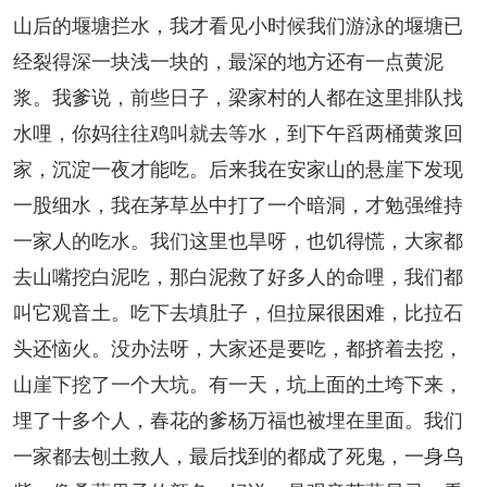
山后的堰塘拦水，我才看见小时候我们游泳的堰塘已
经裂得深一块浅一块的，最深的地方还有一点黄泥
浆。我爹说，前些日子，梁家村的人都在这里排队找
水哩，你妈往往鸡叫就去等水，到下午舀两桶黄浆回
家，沉淀一夜才能吃。后来我在安家山的悬崖下发现
一股细水，我在茅草丛中打了一个暗洞，才勉强维持
一家人的吃水。我们这里也旱呀，也饥得慌，大家都
去山嘴挖白泥吃，那白泥救了好多人的命哩，我们都
叫它观音土。吃下去填肚子，但拉屎很困难，比拉石
头还恼火。没办法呀，大家还是要吃，都挤着去挖，
山崖下挖了一个大坑。有一天，坑上面的土垮下来，
埋了十多个人，春花的爹杨万福也被埋在里面。我们
一家都去刨土救人，最后找到的都成了死鬼，一身乌