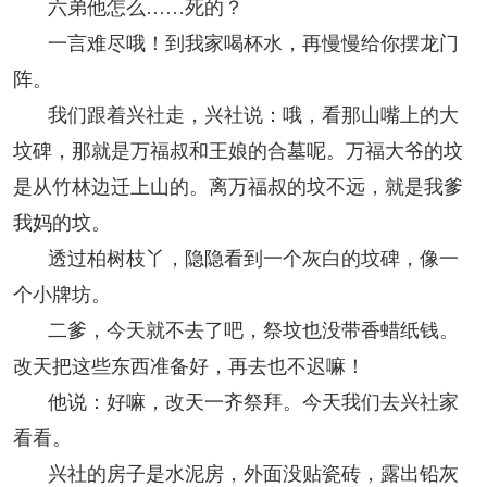
六弟他怎么……死的？
一言难尽哦！到我家喝杯水，再慢慢给你摆龙门
阵。
我们跟着兴社走，兴社说：哦，看那山嘴上的大
坟碑，那就是万福叔和王娘的合墓呢。万福大爷的坟
是从竹林边迁上山的。离万福叔的坟不远，就是我爹
我妈的坟。
透过柏树枝丫，隐隐看到一个灰白的坟碑，像一
个小牌坊。
二爹，今天就不去了吧，祭坟也没带香蜡纸钱。
改天把这些东西准备好，再去也不迟嘛！
他说：好嘛，改天一齐祭拜。今天我们去兴社家
看看。
兴社的房子是水泥房，外面没贴瓷砖，露出铅灰