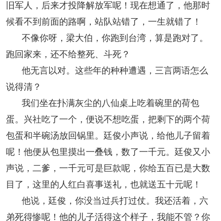
旧军人，后来才投降解放军呢！现在想通了，他那时
候看不到前面的路啊，站队站错了，一生就错了！
不像你呀，梁大伯，你跑到台湾，算是跑对了。
跑回家来，还不给整死、斗死？
他无言以对。这些年的种种遭遇，三言两语怎么
说得清？
我们坐在扑满灰尘的八仙桌上吃着碗里的荷包
蛋。兴社吃了一个，便说不想吃蛋，把剩下的两个荷
包蛋和半碗汤放回锅里。廷俊小声说，给他儿子留着
呢！他便从包里摸出一叠钱，数了一千元。廷俊又小
声说，二爹，一千元可是巨款呢，你给五百已是大数
目了，这里的人红白喜事送礼，也就送五十元呢！
他说，廷俊，你没当过兵打过仗。我还活着，六
弟死得惨呢！他的儿子活得这个样子，我能不管？你