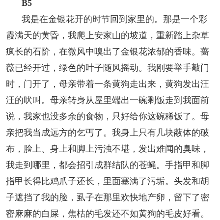
B5
我是在金银花开的时节回到家里的。那是一个彩
霞满天的黄昏，我爬上安家山的坡道，重新踏上杂草
疯长的石阶，在微风中嗅出了金银花浓郁的香味。蔷
薇已经开过，绿色的叶子随风摇动。我刚要举手敲门
时，门开了，母亲带着一条黄狗走出来，黄狗发出汪
汪的吠叫。母亲转身从屋里端出一碗剩饭走到我面前
说，我家也没多余的食物，只好给你这碗稀饭了。母
亲把我当成远方的乞丐了。我身上只有几块蔽体的破
布，脸上、身上和脚上污浊不堪，发出难闻的臭味，
我走到哪里，都会招引成群结队的苍蝇。手指甲和脚
指甲长得比鸡爪子还长，里面塞满了污垢。头发和胡
子遮挡了我的脸，虱子在那里欢快地产卵，留下了密
密麻麻的白屎，焦枯的毛发还不如黄狗的毛皮好看。