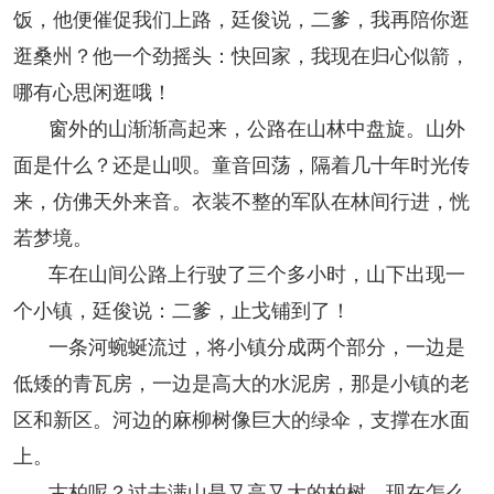
饭，他便催促我们上路，廷俊说，二爹，我再陪你逛
人事考试
逛桑州？他一个劲摇头：快回家，我现在归心似箭，
哪有心思闲逛哦！
专题专栏
窗外的山渐渐高起来，公路在山林中盘旋。山外
面是什么？还是山呗。童音回荡，隔着几十年时光传
来，仿佛天外来音。衣装不整的军队在林间行进，恍
若梦境。
车在山间公路上行驶了三个多小时，山下出现一
个小镇，廷俊说：二爹，止戈铺到了！
一条河蜿蜒流过，将小镇分成两个部分，一边是
低矮的青瓦房，一边是高大的水泥房，那是小镇的老
区和新区。河边的麻柳树像巨大的绿伞，支撑在水面
上。
古柏呢？过去满山是又高又大的柏树，现在怎么