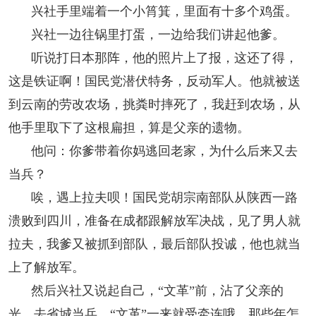
兴社手里端着一个小筲箕，里面有十多个鸡蛋。
兴社一边往锅里打蛋，一边给我们讲起他爹。
听说打日本那阵，他的照片上了报，这还了得，
这是铁证啊！国民党潜伏特务，反动军人。他就被送
到云南的劳改农场，挑粪时摔死了，我赶到农场，从
他手里取下了这根扁担，算是父亲的遗物。
他问：你爹带着你妈逃回老家，为什么后来又去
当兵？
唉，遇上拉夫呗！国民党胡宗南部队从陕西一路
溃败到四川，准备在成都跟解放军决战，见了男人就
拉夫，我爹又被抓到部队，最后部队投诚，他也就当
上了解放军。
然后兴社又说起自己，“文革”前，沾了父亲的
光，去省城当兵。“文革”一来就受牵连哦，那些年怎