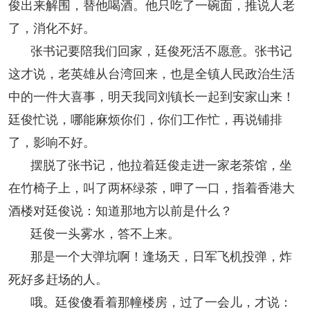
俊出来解围，替他喝酒。他只吃了一碗面，推说人老
了，消化不好。
张书记要陪我们回家，廷俊死活不愿意。张书记
这才说，老英雄从台湾回来，也是全镇人民政治生活
中的一件大喜事，明天我同刘镇长一起到安家山来！
廷俊忙说，哪能麻烦你们，你们工作忙，再说铺排
了，影响不好。
摆脱了张书记，他拉着廷俊走进一家老茶馆，坐
在竹椅子上，叫了两杯绿茶，呷了一口，指着香港大
酒楼对廷俊说：知道那地方以前是什么？
廷俊一头雾水，答不上来。
那是一个大弹坑啊！逢场天，日军飞机投弹，炸
死好多赶场的人。
哦。廷俊傻看着那幢楼房，过了一会儿，才说：