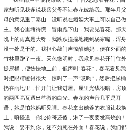
我在雨声中辗转难眠，我一门心思想着春花，回
家却听见我爹说我岳父母不让春花嫁给我。那年月父
母的意见重于泰山，没听说在婚姻大事上可以自己做
主。我心里堵得慌，冒雨跑下山，我要见春花。那天
晚上的雨真是大呀，我跌跌撞撞地跑到杨家嘴，浑身
没一处是干的。我担心敲门声惊醒她妈，便在外面的
竹林里蹭了一夜。天色微明时，我瞅见春花开门往外
提尿桶，便怯怯地上前，低声叫“春花”，春花看见我
时把眼睛瞪得很大，惊叫了一声“哎哟”，然后把尿桶
扔在雨地里，忙开门让我进屋。屋里光线很暗，房顶
的两匹亮瓦透出些微的白光。春花的声音几乎是耳
语，她是怕她妈听见哩。春花拿出她爹的衣服让我换
上，嗔怪道：你比你哥还傻，淋了一夜要发高烧的！
我说：娶不到你，还不如死在外面！春花说，我们都