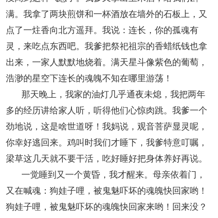
满。我拿了两块煎饼和一杯酒放在墙外的石板上，又
点了一炷香向北方遥拜。我说：连长，你的孤魂有
灵，来吃点东西吧。我爹把祭祀祖宗的香蜡纸钱也拿
出来，一家人默默地烧着。满天星斗像紫色的葡萄，
浩渺的星空下连长的魂魄不知在哪里游荡！
那天晚上，我家的油灯几乎通夜未熄，我把两年
多的经历讲给家人听，听得他们心惊肉跳。我爹一个
劲地说，这是啥世道呀！我妈说，观音菩萨显灵呢，
你幸好逃回来。鸡叫时我们才睡下，我爹特意叮嘱，
梁草这几天就不要干活，吃好睡好把身体养好再说。
一觉睡到又一个黄昏，我才醒来。母亲依着门，
又在喊魂：狗娃子哩，被鬼魅吓坏的魂魄快回家哟！
狗娃子哩，被鬼魅吓坏的魂魄快回家来哟！回来没？