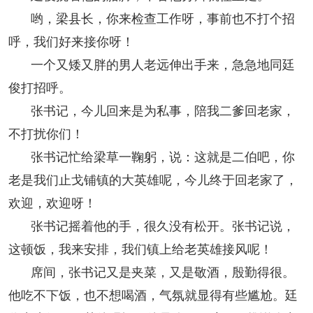
哟，梁县长，你来检查工作呀，事前也不打个招
呼，我们好来接你呀！
一个又矮又胖的男人老远伸出手来，急急地同廷
俊打招呼。
张书记，今儿回来是为私事，陪我二爹回老家，
不打扰你们！
张书记忙给梁草一鞠躬，说：这就是二伯吧，你
老是我们止戈铺镇的大英雄呢，今儿终于回老家了，
欢迎，欢迎呀！
张书记摇着他的手，很久没有松开。张书记说，
这顿饭，我来安排，我们镇上给老英雄接风呢！
席间，张书记又是夹菜，又是敬酒，殷勤得很。
他吃不下饭，也不想喝酒，气氛就显得有些尴尬。廷