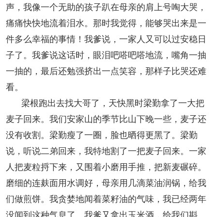
声，我像一个无助的孩子趴在母亲的肩上号啕大哭，
痛痛快快地流着泪水。那时我觉得，能够哭出来是一
件多么幸福的事情！我爹说，一家人又可以过安稳日
子了。我爹说这话时，眼泪吧嗒吧嗒地流，嘴角一抽
一抽的，最后还勉强挤出一点笑容，那样子比哭还难
看。
梁根跑出去找大哥了，天快黑时梁勤拿了一大把
麦子回来。我们安家山的季节比山下晚一些，麦子还
没有收割。梁勤瘦了一圈，脸也晒得更黑了。梁勤
说，听说二弟回来，我特地割了一把麦子回来。一家
人把麦粒捋下来，又围着小磨用手推，把新麦碾碎。
磨细的连麸面用水调好，母亲用几滴菜油润锅，给我
们做煎饼。我贪婪地闻着菜籽油的气味，我已经两年
没闻到这种气息了。我爹又拿出玉米酒，给我们斟