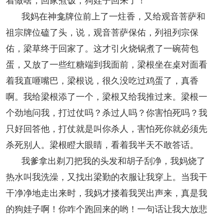
着做啥，回家煮饭，狗娃子回来了！
我妈在神龛牌位前上了一炷香，又给观音菩萨和
祖宗牌位磕了头，说，观音菩萨保佑，列祖列宗保
佑，梁草终于回家了。这才引火烧锅煮了一碗荷包
蛋，又放了一些红糖端到我面前，梁根坐在桌对面看
着我直咂嘴巴，梁根说，很久没吃过鸡蛋了，真香
啊。我给梁根添了一个，梁根又给我推过来。梁根一
个劲地问我，打过仗吗？杀过人吗？你害怕死吗？我
只好回答他，打仗就是叫你杀人，害怕死你就必须先
杀死别人。梁根瞪大眼睛，看着我半天不敢答话。
我爹拿出剃刀把我的头发和胡子刮净，我妈烧了
热水叫我洗澡，又找出梁勤的衣服让我穿上。当我干
干净净地走出来时，我妈才搂着我哭出声来，真是我
的狗娃子啊！你咋个跑回来的哟！一句话让我大放悲