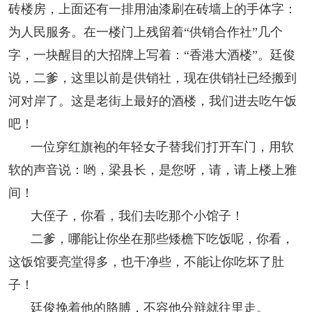
砖楼房，上面还有一排用油漆刷在砖墙上的手体字：
为人民服务。在一楼门上残留着“供销合作社”几个
字，一块醒目的大招牌上写着：“香港大酒楼”。廷俊
说，二爹，这里以前是供销社，现在供销社已经搬到
河对岸了。这是老街上最好的酒楼，我们进去吃午饭
吧！
一位穿红旗袍的年轻女子替我们打开车门，用软
软的声音说：哟，梁县长，是您呀，请，请上楼上雅
间！
大侄子，你看，我们去吃那个小馆子！
二爹，哪能让你坐在那些矮檐下吃饭呢，你看，
这饭馆要亮堂得多，也干净些，不能让你吃坏了肚
子！
廷俊挽着他的胳膊，不容他分辩就往里走。