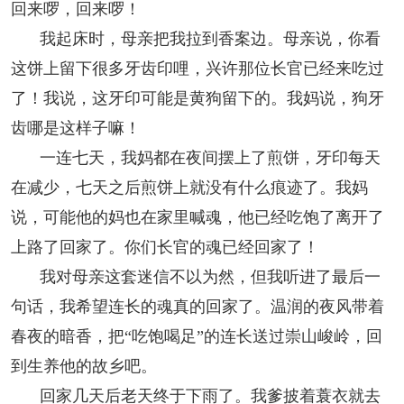
回来啰，回来啰！
我起床时，母亲把我拉到香案边。母亲说，你看
这饼上留下很多牙齿印哩，兴许那位长官已经来吃过
了！我说，这牙印可能是黄狗留下的。我妈说，狗牙
齿哪是这样子嘛！
一连七天，我妈都在夜间摆上了煎饼，牙印每天
在减少，七天之后煎饼上就没有什么痕迹了。我妈
说，可能他的妈也在家里喊魂，他已经吃饱了离开了
上路了回家了。你们长官的魂已经回家了！
我对母亲这套迷信不以为然，但我听进了最后一
句话，我希望连长的魂真的回家了。温润的夜风带着
春夜的暗香，把“吃饱喝足”的连长送过崇山峻岭，回
到生养他的故乡吧。
回家几天后老天终于下雨了。我爹披着蓑衣就去