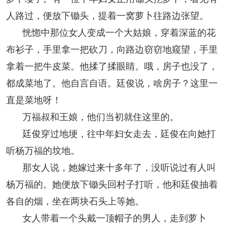
人路过，便放下锄头，提着一窝萝卜往路边张望。
恍惚中那位女人变成一个大姑娘，穿着深蓝的花
布衫子，手里拿一把砍刀，向路边窃窃地窥望，手里
拿着一把牛皮菜。他揉了揉眼睛。哦，房子也没了，
都成菜地了。他自言自语。廷俊说，啥房子？这里一
直是菜地呀！
万福叔和王娘，他们当初就住这里的。
廷俊穿过地埂，往中年妇女走去，廷俊在向她打
听杨万福的坟地。
那女人说，她嫁过来十多年了，没听说过有人叫
杨万福的。她便放下锄头回村子打听，他和廷俊抽着
各自的烟，坐在两块石头上等她。
女人带着一个头戴一顶帽子的男人，走到萝卜