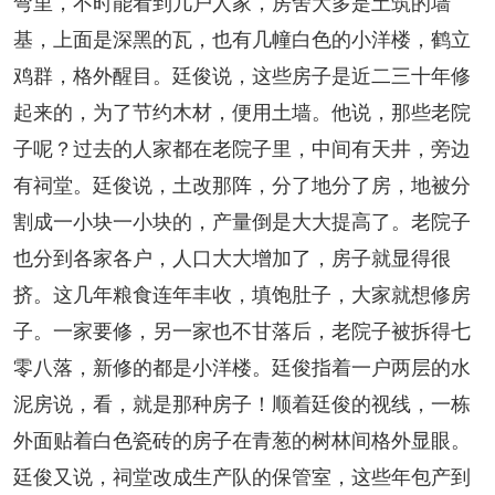
弯里，不时能看到几户人家，房舍大多是土筑的墙
基，上面是深黑的瓦，也有几幢白色的小洋楼，鹤立
鸡群，格外醒目。廷俊说，这些房子是近二三十年修
起来的，为了节约木材，便用土墙。他说，那些老院
子呢？过去的人家都在老院子里，中间有天井，旁边
有祠堂。廷俊说，土改那阵，分了地分了房，地被分
割成一小块一小块的，产量倒是大大提高了。老院子
也分到各家各户，人口大大增加了，房子就显得很
挤。这几年粮食连年丰收，填饱肚子，大家就想修房
子。一家要修，另一家也不甘落后，老院子被拆得七
零八落，新修的都是小洋楼。廷俊指着一户两层的水
泥房说，看，就是那种房子！顺着廷俊的视线，一栋
外面贴着白色瓷砖的房子在青葱的树林间格外显眼。
廷俊又说，祠堂改成生产队的保管室，这些年包产到