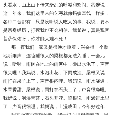
头看水，山上山下传来杂乱的呼喊和欢闹。我爹说，
这一年来，我们这里来的乞丐就像蚂蚁牵线一样多，
各种口音都有，只是没听说人吃人的事。我说，要不
是亲身经历，打死我也不会相信。我爹说，真是观音
菩萨保佑呀，你才能大难不死！
那一夜我们一家又是很晚才睡着，兴奋得一个劲
地听雨声，连瞌睡很大的梁根都无法入睡，一会儿
说，听呀，雨砸在地上的雨河中，砸出水泡了，声音
很尖哩！我妈说，水泡出花，下雨成洼。梁根又说，
雨打在果子上了，声音很闷哩。我妈说，雨水浇遍，
水果香甜。梁根说，雨打在石头上了，声音很痛哩。
我妈说，润湿青苔，石头开花。梁根说，雨渗进土里
了，声音很细哩，我妈说，土湿成田，今年好过年！