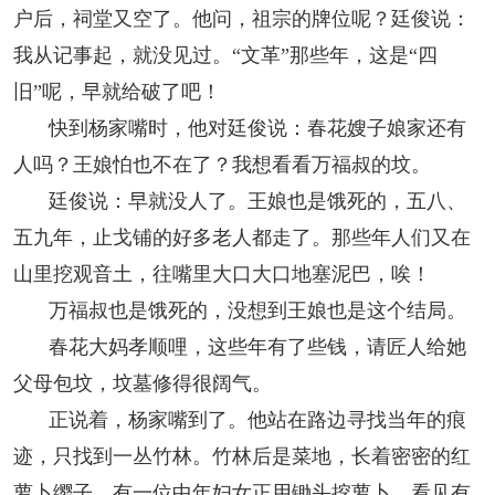
户后，祠堂又空了。他问，祖宗的牌位呢？廷俊说：
我从记事起，就没见过。“文革”那些年，这是“四
旧”呢，早就给破了吧！
快到杨家嘴时，他对廷俊说：春花嫂子娘家还有
人吗？王娘怕也不在了？我想看看万福叔的坟。
廷俊说：早就没人了。王娘也是饿死的，五八、
五九年，止戈铺的好多老人都走了。那些年人们又在
山里挖观音土，往嘴里大口大口地塞泥巴，唉！
万福叔也是饿死的，没想到王娘也是这个结局。
春花大妈孝顺哩，这些年有了些钱，请匠人给她
父母包坟，坟墓修得很阔气。
正说着，杨家嘴到了。他站在路边寻找当年的痕
迹，只找到一丛竹林。竹林后是菜地，长着密密的红
萝卜缨子。有一位中年妇女正用锄头挖萝卜，看见有