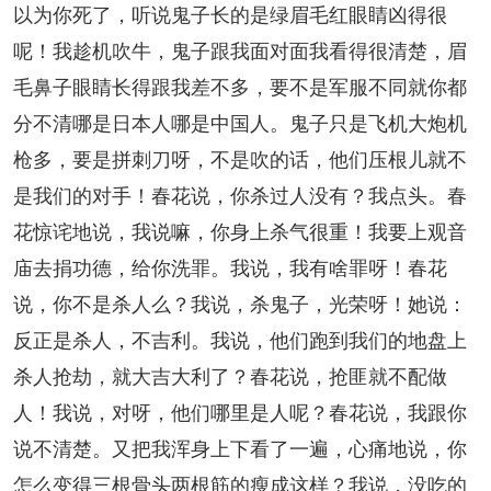
以为你死了，听说鬼子长的是绿眉毛红眼睛凶得很
呢！我趁机吹牛，鬼子跟我面对面我看得很清楚，眉
毛鼻子眼睛长得跟我差不多，要不是军服不同就你都
分不清哪是日本人哪是中国人。鬼子只是飞机大炮机
枪多，要是拼刺刀呀，不是吹的话，他们压根儿就不
是我们的对手！春花说，你杀过人没有？我点头。春
花惊诧地说，我说嘛，你身上杀气很重！我要上观音
庙去捐功德，给你洗罪。我说，我有啥罪呀！春花
说，你不是杀人么？我说，杀鬼子，光荣呀！她说：
反正是杀人，不吉利。我说，他们跑到我们的地盘上
杀人抢劫，就大吉大利了？春花说，抢匪就不配做
人！我说，对呀，他们哪里是人呢？春花说，我跟你
说不清楚。又把我浑身上下看了一遍，心痛地说，你
怎么变得三根骨头两根筋的瘦成这样？我说，没吃的