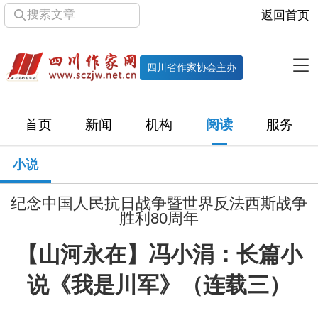
搜索文章
返回首页
全部栏目
机构
四川省作家协会主办
协会简介
协会章程
协会领导
部门机构
首页
新闻
机构
阅读
服务
直属单位
团体会员
主管社团
专门委员会
小说
历届主席团
历届全委会
纪念中国人民抗日战争暨世界反法西斯战争
新闻
胜利80周年
时政
文学动态
作协工作
市州作协
【山河永在】冯小涓：长篇小
说《我是川军》（连载三）
十百千
网络文学
万千百十