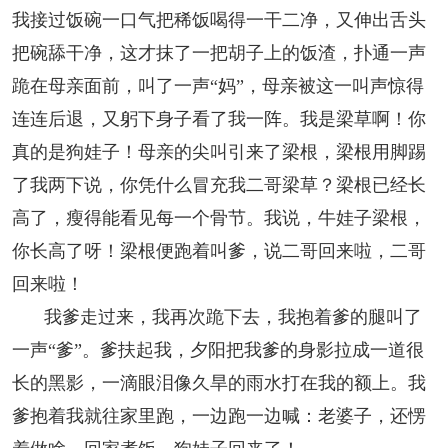
我接过饭碗一口气把稀饭喝得一干二净，又伸出舌头
把碗舔干净，这才抹了一把胡子上的饭渣，扑通一声
跪在母亲面前，叫了一声“妈”，母亲被这一叫声惊得
连连后退，又躬下身子看了我一阵。我是梁草啊！你
真的是狗娃子！母亲的尖叫引来了梁根，梁根用脚踢
了我两下说，你凭什么冒充我二哥梁草？梁根已经长
高了，瘦得能看见每一个骨节。我说，牛娃子梁根，
你长高了呀！梁根便跑着叫爹，说二哥回来啦，二哥
回来啦！
我爹走过来，我再次跪下去，我抱着爹的腿叫了
一声“爹”。爹扶起我，夕阳把我爹的身影拉成一道很
长的黑影，一滴眼泪像久旱的雨水打在我的额上。我
爹抱着我就往家里跑，一边跑一边喊：老婆子，还愣