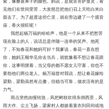
紫，像桑葚果子的颜色。妈说，是观音菩萨显灵，看
见他们在世间受苦，大发慈悲把他们召上天吃白米白
面去了。为了超度这些亡灵，就在旁边建了一个观音
庙，香火很旺呢！
我想起杨万福的哈哈声，他是一个从来不把愁苦
现在脸上的人，说话总是伴随一连串的笑声。他死
了，不知春花和她妈可好？我爹说，春花一直在想
你，她妈王顺华见你去当兵，就犹豫着不想让春花跟
你，这事明摆着，当父母的都不愿女儿守寡，你也不
要怨他们两位老人。杨万福曾对我说，想让春花嫁给
梁勤，梁勤虽然有点傻，但稳当可靠，做农活有的是
力气。
雨点突然由慢转急，风把树枝吹得东倒西歪，风
雨大作、尘土飞扬，梁家村人都披着蓑衣到田间或地