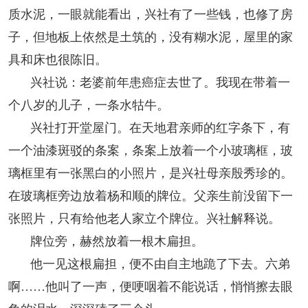
质水泥，一眼就能看出，兴社有了一些钱，也修了房
子，但地板上依然是土筑的，没有糊水泥，屋里的家
具和床也很陈旧。
兴社说：老婆前年患癌症去世了。我现在带着一
个八岁的儿子，一条水牯牛。
兴社打开堂屋门。在天地君亲师的红字条下，有
一个油漆斑驳的条案，条案上放着一个小玻璃框，玻
璃框里有一张黑白的小照片，是兴社母亲殷秀珍的。
在玻璃框旁边放着杨和顺的牌位。父亲生前没留下一
张照片，只有给他老人家立个牌位。兴社解释说。
牌位旁，赫然放着一根木扁担。
他一见这根扁担，便不由自主地跪了下去。六弟
啊……他叫了一声，便哽咽着不能说话，悄悄擦去眼