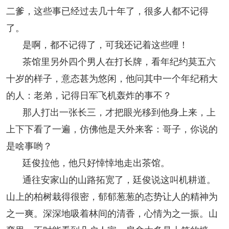
二爹，这些事已经过去几十年了，很多人都不记得
了。
是啊，都不记得了，可我还记着这些哩！
茶馆里另外四个男人在打长牌，看年纪约莫五六
十岁的样子，意态甚为悠闲，他问其中一个年纪稍大
的人：老弟，记得日军飞机轰炸的事不？
那人打出一张长三，才把眼光移到他身上来，上
上下下看了一遍，仿佛他是天外来客：哥子，你说的
是啥事哟？
廷俊拉他，他只好悻悻地走出茶馆。
通往安家山的山路拓宽了，廷俊说这叫机耕道。
山上的柏树栽得很密，郁郁葱葱的态势让人的精神为
之一爽。深深地吸着林间的清香，心情为之一振。山