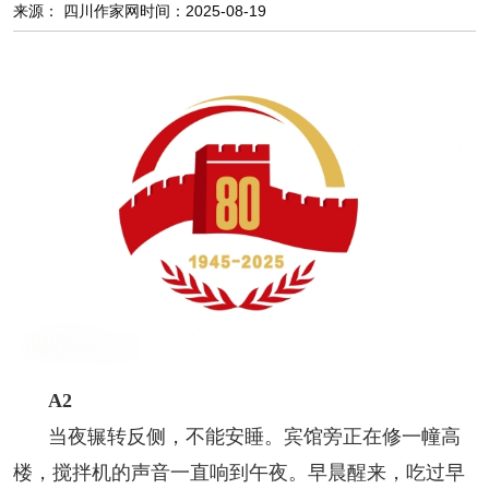
来源： 四川作家网
时间：2025-08-19
阅读
小说
散文
诗歌
文学评论
校园文学
其他阅读
文学访谈
作家新作
新书快讯
服务
入会须知
会员管理
文学奖项
报刊联盟
四川文学
星星诗刊
当代文坛
四川作家报
A2
公告公示
当夜辗转反侧，不能安睡。宾馆旁正在修一幢高
公告公示
讣告
征稿启事
新会员发展名单
楼，搅拌机的声音一直响到午夜。早晨醒来，吃过早