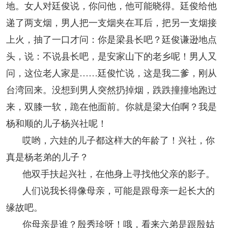
地。女人对廷俊说，你问他，他可能晓得。廷俊给他
递了两支烟，男人把一支烟夹在耳后，把另一支烟接
上火，抽了一口才问：你是梁县长吧？廷俊谦逊地点
头，说：不说县长吧，是安家山下的老乡呢！男人又
问，这位老人家是……廷俊忙说，这是我二爹，刚从
台湾回来。没想到男人突然扔掉烟，跌跌撞撞地跑过
来，双膝一软，跪在他面前。你就是梁大伯啊？我是
杨和顺的儿子杨兴社呢！
哎哟，六娃的儿子都这样大的年龄了！兴社，你
真是杨老弟的儿子？
他双手扶起兴社，在他身上寻找他父亲的影子。
人们说我长得像母亲，可能是跟母亲一起长大的
缘故吧。
你母亲是谁？殷秀珍呀！哦，看来六弟是跟殷姑