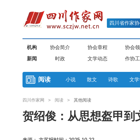
四川省作家协
机构
协会简介
协会章程
协会领
新闻
时政
文学动态
作协工
阅读
小说
散文
诗歌
文学
四川作家网
>
阅读
>
其他阅读
贺绍俊：从思想盔甲到
来源： 文艺报
时间：2025-10-22