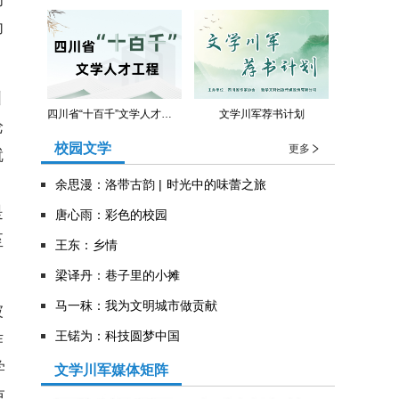
功
引
四川省“十百千”文学人才工程
文学川军荐书计划
论
校园文学
更多
就
，
余思漫：洛带古韵 | 时光中的味蕾之旅
是
唐心雨：彩色的校园
至
王东：乡情
​梁译丹：巷子里的小摊
马一秣：我为文明城市做贡献
被
王锘为：科技圆梦中国
作
学
文学川军媒体矩阵
束