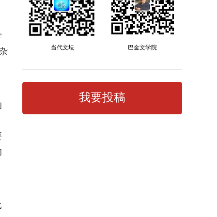
。
学
当代文坛
巴金文学院
杂
我要投稿
的
。
要
的
、
比