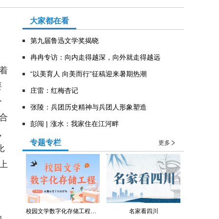
大家都在看
第九届鲁迅文学奖揭晓
冉冉专访：向内走得越深，向外就走得越远
着
“以美育人 向美而行”征稿迎来暑期热潮
要
庄雷：红梅杏记
分
张陵：兵团历史精神与兵团人形象塑造
合
彭闯 | 涨水：我家住在江河畔
，
专题专栏
更多
比
上
校园文学数字化存储工程（青羊区教育局）
名家看四川
的