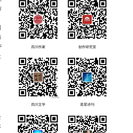
市
，
固
与
评
四川作家
创作研究室
社
四川文学
星星诗刊
、
全
本