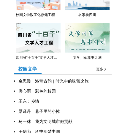
校园文学数字化存储工程（青羊区教育局）
名家看四川
四川省“十百千”文学人才工程
文学川军荐书计划
校园文学
更多
余思漫：洛带古韵 | 时光中的味蕾之旅
唐心雨：彩色的校园
王东：乡情
​梁译丹：巷子里的小摊
马一秣：我为文明城市做贡献
王锘为：科技圆梦中国