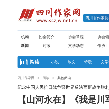
四川省作家协
机构
协会简介
协会章程
协会领
新闻
时政
文学动态
作协工
阅读
小说
散文
诗歌
文学
四川作家网
>
阅读
>
其他阅读
纪念中国人民抗日战争暨世界反法西斯战争胜利
【山河永在】《我是川军