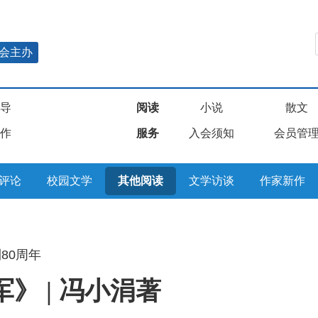
会主办
导
阅读
小说
散文
作
服务
入会须知
会员管
评论
校园文学
其他阅读
文学访谈
作家新作
80周年
》 | 冯小涓著