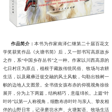
人事考试
专题专栏
作品简介：
本书为作家南泽仁继第二十届百花文
学奖获奖作品《火塘书简》后，又一部书写高原故乡
之作，系“中国乡存丛书”之一种。作家以川西高原的
七日村庄为原点，植根于藏族传统民俗、牧场与农耕
生活，以及藏彝迁徙交融的风土风貌，勾勒出独树一
帜的边地人文图景。全书借女孩布赤的仰视视角徐徐
展开，分为上下两篇，结构精巧，意蕴绵长。上篇“叶
叶吟”以第一人称视角，细数布赤叶叶与亲人、挚友相
伴的山野日常，记录磨坊水声、火塘絮语、牧场生活