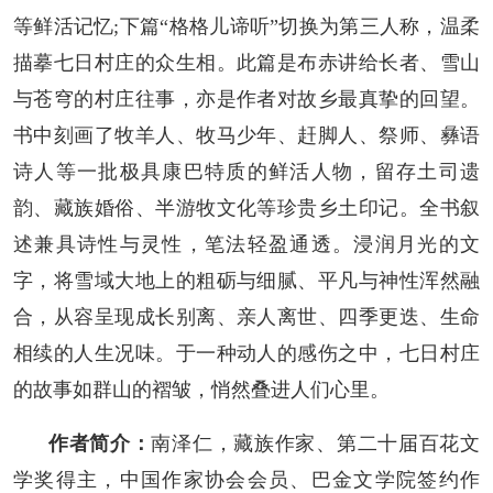
等鲜活记忆;下篇“格格儿谛听”切换为第三人称，温柔
描摹七日村庄的众生相。此篇是布赤讲给长者、雪山
与苍穹的村庄往事，亦是作者对故乡最真挚的回望。
书中刻画了牧羊人、牧马少年、赶脚人、祭师、彝语
诗人等一批极具康巴特质的鲜活人物，留存土司遗
韵、藏族婚俗、半游牧文化等珍贵乡土印记。全书叙
述兼具诗性与灵性，笔法轻盈通透。浸润月光的文
字，将雪域大地上的粗砺与细腻、平凡与神性浑然融
合，从容呈现成长别离、亲人离世、四季更迭、生命
相续的人生况味。于一种动人的感伤之中，七日村庄
的故事如群山的褶皱，悄然叠进人们心里。
作者简介：
南泽仁，藏族作家、第二十届百花文
学奖得主，中国作家协会会员、巴金文学院签约作