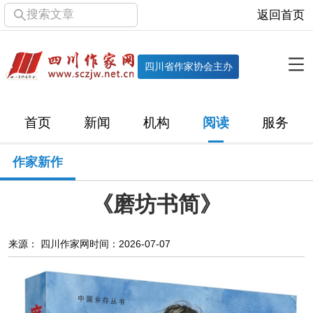
搜索文章
返回首页
全部栏目
机构
四川省作家协会主办
协会简介
协会章程
协会领导
部门机构
首页
新闻
机构
阅读
服务
直属单位
团体会员
主管社团
专门委员会
作家新作
历届主席团
历届全委会
《磨坊书简》
新闻
时政
文学动态
作协工作
市州作协
来源： 四川作家网
时间：2026-07-07
十百千
网络文学
万千百十