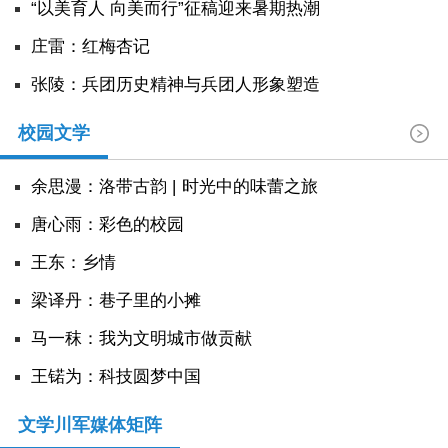
“以美育人 向美而行”征稿迎来暑期热潮
庄雷：红梅杏记
张陵：兵团历史精神与兵团人形象塑造
校园文学
余思漫：洛带古韵 | 时光中的味蕾之旅
唐心雨：彩色的校园
王东：乡情
​梁译丹：巷子里的小摊
马一秣：我为文明城市做贡献
王锘为：科技圆梦中国
文学川军媒体矩阵