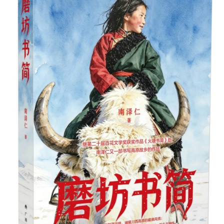
阅读
小说
散文
诗歌
文学评论
校园文学
其他阅读
文学访谈
作家新作
新书快讯
服务
入会须知
会员管理
文学奖项
报刊联盟
四川文学
星星诗刊
当代文坛
四川作家报
公告公示
公告公示
讣告
征稿启事
新会员发展名单