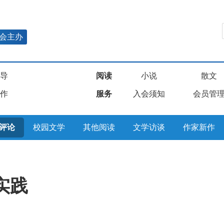
会主办
导
阅读
小说
散文
作
服务
入会须知
会员管
评论
校园文学
其他阅读
文学访谈
作家新作
实践