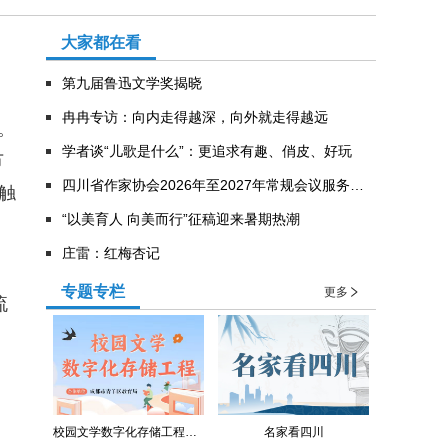
大家都在看
第九届鲁迅文学奖揭晓
冉冉专访：向内走得越深，向外就走得越远
。
学者谈“儿歌是什么”：更追求有趣、俏皮、好玩
节
四川省作家协会2026年至2027年常规会议服务意向公告
触
“以美育人 向美而行”征稿迎来暑期热潮
庄雷：红梅杏记
专题专栏
更多
流
校园文学数字化存储工程（青羊区教育局）
名家看四川