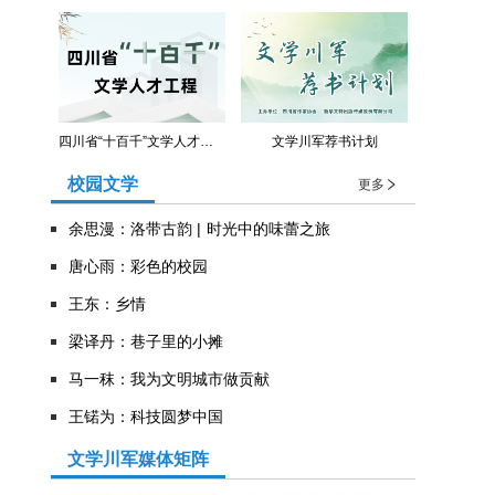
四川省“十百千”文学人才工程
文学川军荐书计划
校园文学
更多
余思漫：洛带古韵 | 时光中的味蕾之旅
唐心雨：彩色的校园
王东：乡情
​梁译丹：巷子里的小摊
马一秣：我为文明城市做贡献
王锘为：科技圆梦中国
文学川军媒体矩阵