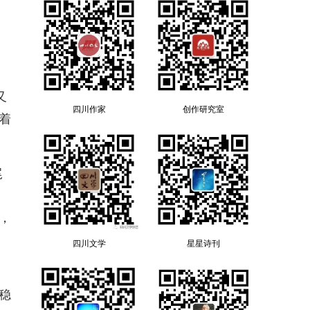
又
四川作家
创作研究室
着
尾
，
四川文学
星星诗刊
稳