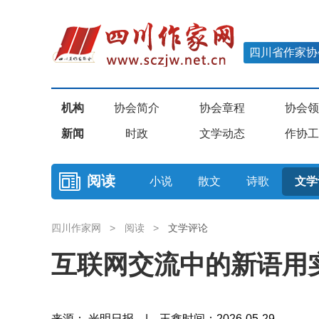
四川省作家协
机构
协会简介
协会章程
协会领
新闻
时政
文学动态
作协工
阅读
小说
散文
诗歌
文学
四川作家网
>
阅读
>
文学评论
互联网交流中的新语用
来源： 光明日报 | 王鑫
时间：2026-05-29