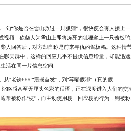
一句“你是否在雪山救过一只狐狸”，很快便会有人接上一
I生成视频：砍柴人为雪山上即将冻死的狐狸递上一只酱板鸭
砍柴人回答后，对方却自称是前来寻仇的酱板鸭。这种情
。在聊天群中，这样的回应几乎不提供信息增量，却能迅速
此生活在同一片信息空间。
“老铁666”“震撼首发”，到“尊嘟假嘟”（真的假
感、缩略感甚至无厘头色彩的话语，正在深度进入人们的交
通常被称作“梗”，而主动使用梗、回应梗的行为，则被称