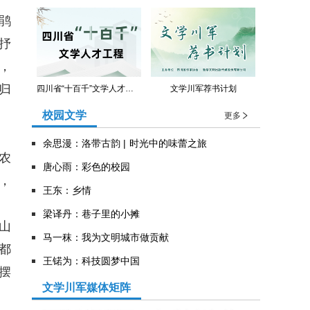
鹃
抒
，
归
四川省“十百千”文学人才工程
文学川军荐书计划
校园文学
更多
余思漫：洛带古韵 | 时光中的味蕾之旅
农
唐心雨：彩色的校园
，
王东：乡情
​梁译丹：巷子里的小摊
山
马一秣：我为文明城市做贡献
都
王锘为：科技圆梦中国
摆
文学川军媒体矩阵