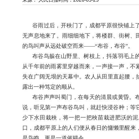
谷雨过后，开秧门了，成都平原很快铺上
无声息地来了。雨细细地下，将楼群、街树、
的鸟叫声从远处破空而来——“布谷，布谷”。
布谷鸟躲在山野里、树枝上，抖落羽毛上
从千年前的雨雾里穿越而来，一声接一声，不
失在广阔无垠的天幕中。农人从田里直起腰，抬
露出一种笃定的顺从。
布谷声声叫蜀门，在每天的清晨或黄昏。
说，听见第一声布谷鸟叫，就赶快浸谷种；等
少下水田栽秧，将一把一把秧苗栽进肥沃的泥
口，成都平原上的人们便从春日的慵懒里醒来，
是鸟鸣，更是一道催耕令。