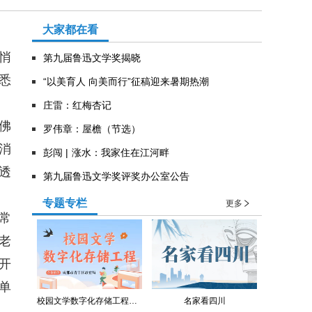
大家都在看
悄
第九届鲁迅文学奖揭晓
悉
“以美育人 向美而行”征稿迎来暑期热潮
庄雷：红梅杏记
佛
罗伟章：屋檐（节选）
消
彭闯 | 涨水：我家住在江河畔
透
第九届鲁迅文学奖评奖办公室公告
专题专栏
更多
常
老
开
单
校园文学数字化存储工程（青羊区教育局）
名家看四川