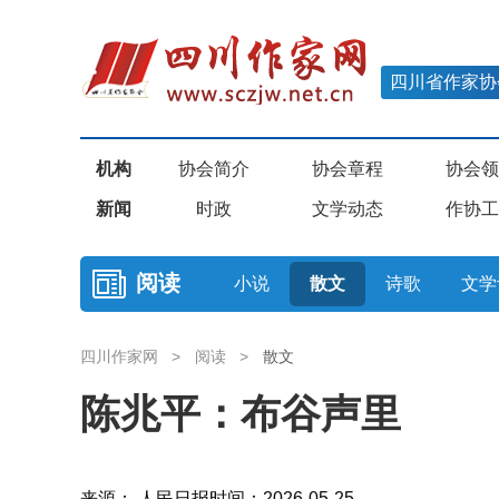
四川省作家协
机构
协会简介
协会章程
协会领
新闻
时政
文学动态
作协工
阅读
小说
散文
诗歌
文学
四川作家网
>
阅读
>
散文
陈兆平：布谷声里
来源： 人民日报
时间：2026-05-25