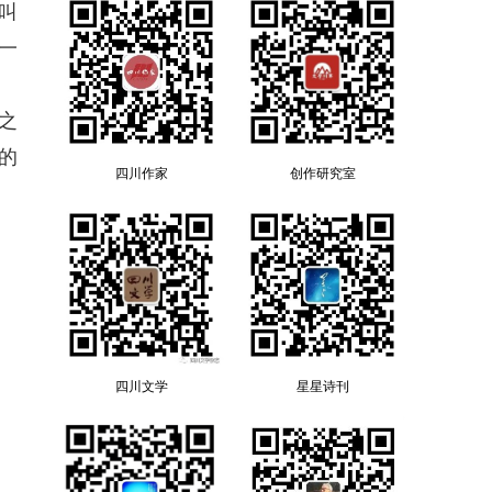
叫
一
之
的
四川作家
创作研究室
四川文学
星星诗刊