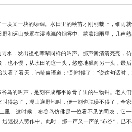
了一块又一块的绿绸。水田里的秧苗才刚刚栽上，细雨就
田野和远山笼罩在湿漉漉的烟雾中。蒙蒙细雨里，几声熟
的雨水，发出祖祖辈辈同样的叫声。那声音清清亮亮，仿
紧，也不慢，从水田的这一头，悠悠地飘向另一头，最后
头看了看天，喃喃自语道：“到时候了！”说这句话时，
布谷鸟的叫声，是刻在成都平原骨子里的生物钟。老人们
它叫得急了，漫山遍野地叫，便一刻也耽误不得了，全家
土里。这时候，布谷鸟仿佛是一位看不见的司农，它一
迅速投入劳作中。此时，那一声又一声的“布谷”，已不