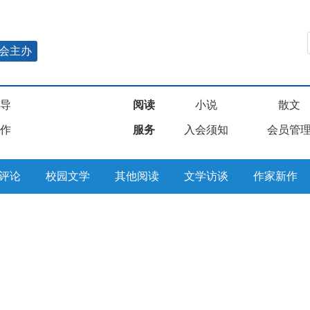
会主办
导
阅读
小说
散文
作
服务
入会须知
会员管
评论
校园文学
其他阅读
文学访谈
作家新作