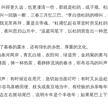
，叫得更久远，也更凄清一些，那就是杜鹃，或子规。杜
叫一回肠一断，三春三月忆三巴。”李白借杜鹃的啼叫，
我见常再拜，重是古帝魂。”杜甫忆起在草堂时所见杜鹃
，夜叫思归山月中。”温庭筠笔下，以杜鹃营造出一种思
了暮春的露水，还有绵长的乡愁、厚重的文化。
柏条河两岸，青瓦白墙，农田间，绿道旁，金鸡菊的黄与
拂面，捧一杯热茶，看静静流淌的春水，听布谷鸟的叫声
叫声：有时候近在咫尺，急切如当面叮咛；有时又从远处
布谷鸟喜栖田埂、枝头或蚕豆地当中。有经验的乡亲每年
边左右摇动尾巴，说明今年是个丰收年；如果尾巴上下