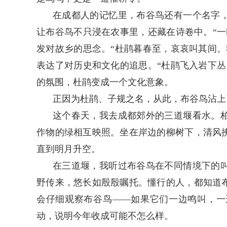
在成都人的记忆里，布谷鸟还有一个名字
让布谷鸟不只浸在农事里，还藏在诗卷中。“一
发对故乡的思念。“杜鹃暮春至，哀哀叫其间。
表达了对历史和文化的追思。“杜鹃飞入岩下丛
的氛围，杜鹃变成一个文化意象。
正因为杜鹃、子规之名，从此，布谷鸟沾上
这个春天，我去成都郊外的三道堰看水。
作物的绿相互映照。坐在岸边的柳树下，清风
直到明月升空。
在三道堰，我听过布谷鸟在不同情境下的
野传来，悠长如殷殷嘱托。懂行的人，都知道
会仔细观察布谷鸟——如果它们一边鸣叫，一
动，说明今年收成可能不怎么样。