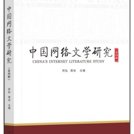
阅读
小说
散文
诗歌
文学评论
校园文学
其他阅读
文学访谈
作家新作
新书快讯
服务
入会须知
会员管理
文学奖项
报刊联盟
四川文学
星星诗刊
当代文坛
四川作家报
公告公示
公告公示
讣告
征稿启事
新会员发展名单