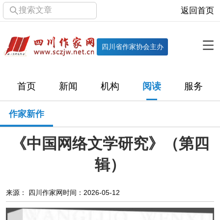
搜索文章
返回首页
全部栏目
机构
四川省作家协会主办
协会简介
协会章程
协会领导
部门机构
首页
新闻
机构
阅读
服务
直属单位
团体会员
主管社团
专门委员会
作家新作
历届主席团
历届全委会
《中国网络文学研究》（第四
新闻
辑）
时政
文学动态
作协工作
市州作协
来源： 四川作家网
时间：2026-05-12
十百千
网络文学
万千百十