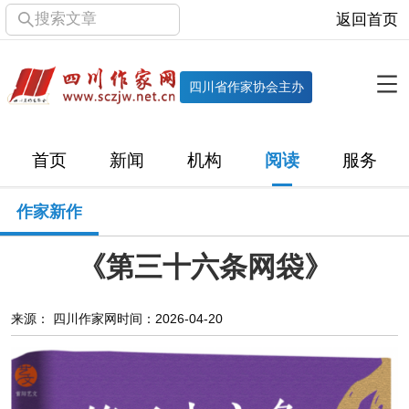
搜索文章
返回首页
全部栏目
机构
四川省作家协会主办
协会简介
协会章程
协会领导
部门机构
首页
新闻
机构
阅读
服务
直属单位
团体会员
主管社团
专门委员会
作家新作
历届主席团
历届全委会
《第三十六条网袋》
新闻
时政
文学动态
作协工作
市州作协
来源： 四川作家网
时间：2026-04-20
十百千
网络文学
万千百十