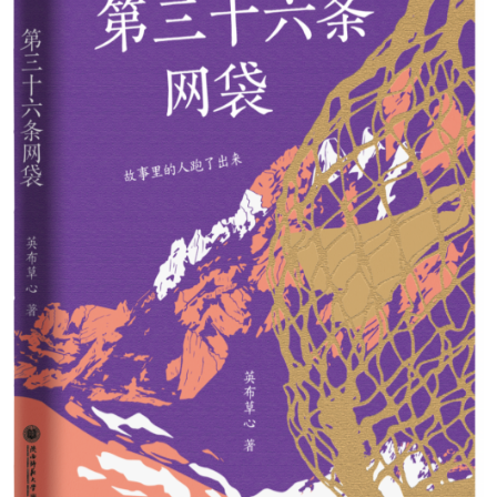
阅读
小说
散文
诗歌
文学评论
校园文学
其他阅读
文学访谈
作家新作
新书快讯
服务
入会须知
会员管理
文学奖项
报刊联盟
四川文学
星星诗刊
当代文坛
四川作家报
公告公示
公告公示
讣告
征稿启事
新会员发展名单