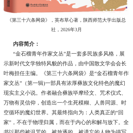
人事考试
《第三十六条网袋》，英布草心著，陕西师范大学出版总
专题专栏
社，2026年3月
内容简介：
“金石榴青年作家文丛”是一套多民族多风格，展
示新时代文学独特风貌的作品，由中国散文学会会长
叶梅担任主编。《第三十六条网袋》是“金石榴青年作
家文丛”（第一辑)一部具有浓厚彝族文化特色的魔幻
现实主义小说。作者融合彝族毕摩经文、咒术仪式、
万物有灵信仰，创造出一个生死模糊、人兽同源、时
空循环的魔幻世界。其最终指向为：人类真正的“回
家”，不在于物理归属，而在于内心的和解与放下。全
书以那些被诅咒的、被放逐的、被遗忘的人物为描写