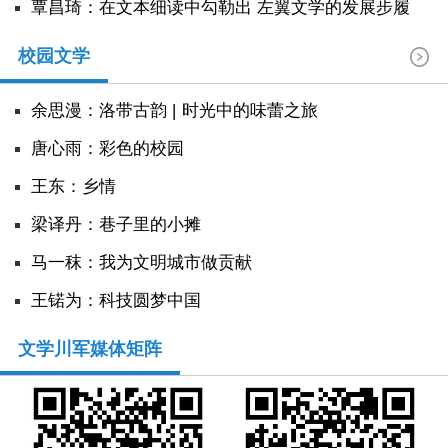
覃昌琦：在文本细读中勾勒出 左翼文学的发展步履
校园文学
余思漫：洛带古韵 | 时光中的味蕾之旅
唐心雨：彩色的校园
王东：乡情
​梁译丹：巷子里的小摊
马一秣：我为文明城市做贡献
王锘为：科技圆梦中国
文学川军媒体矩阵