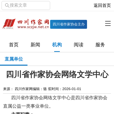
搜索文章
返回首页
全部栏目
机构
四川省作家协会主办
协会简介
协会章程
协会领导
部门机构
首页
新闻
机构
阅读
服务
直属单位
团体会员
主管社团
专门委员会
直属单位
历届主席团
历届全委会
四川省作家协会网络文学中心
新闻
时政
文学动态
作协工作
市州作协
来源： 四川作家网
编辑：骆 驼
时间：2026-01-01
四川省作家协会网络文学中心是四川省作家协会
十百千
网络文学
万千百十
直属公益一类事业单位。