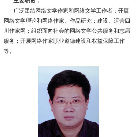
主要职责：
阅读
广泛团结网络文学作家和网络文学工作者；开展
小说
散文
诗歌
文学评论
网络文学理论和网络作家、作品研究；建设、运营四
川作家网；组织面向社会的网络文学公共服务和志愿
校园文学
其他阅读
文学访谈
作家新作
服务；开展网络作家职业道德建设和权益保障工作
新书快讯
等。
服务
入会须知
会员管理
文学奖项
报刊联盟
四川文学
星星诗刊
当代文坛
四川作家报
公告公示
公告公示
讣告
征稿启事
新会员发展名单