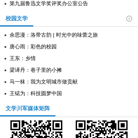
第九届鲁迅文学奖评奖办公室公告
校园文学
余思漫：洛带古韵 | 时光中的味蕾之旅
唐心雨：彩色的校园
王东：乡情
​梁译丹：巷子里的小摊
马一秣：我为文明城市做贡献
王锘为：科技圆梦中国
文学川军媒体矩阵