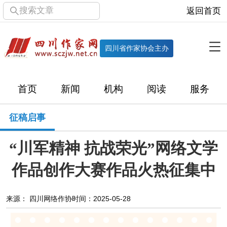
搜索文章
返回首页
全部栏目
机构
四川省作家协会主办
协会简介
协会章程
协会领导
部门机构
首页
新闻
机构
阅读
服务
直属单位
团体会员
主管社团
专门委员会
征稿启事
历届主席团
历届全委会
“川军精神 抗战荣光”网络文学
新闻
作品创作大赛作品火热征集中
时政
文学动态
作协工作
市州作协
来源： 四川网络作协
时间：2025-05-28
十百千
网络文学
万千百十