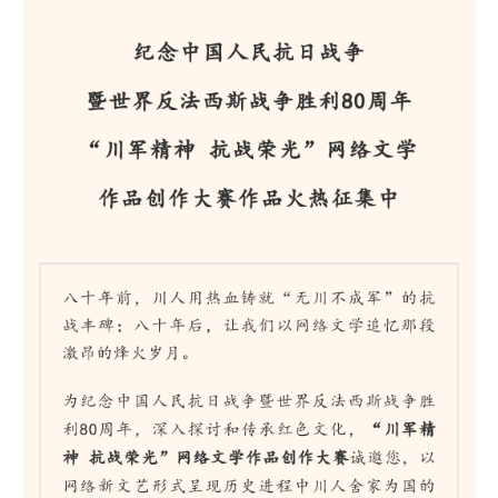
阅读
小说
散文
诗歌
文学评论
校园文学
其他阅读
文学访谈
作家新作
新书快讯
服务
入会须知
会员管理
文学奖项
报刊联盟
四川文学
星星诗刊
当代文坛
四川作家报
公告公示
公告公示
讣告
征稿启事
新会员发展名单