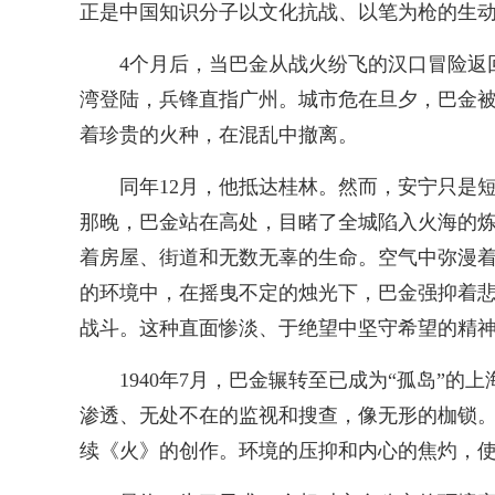
正是中国知识分子以文化抗战、以笔为枪的生
4个月后，当巴金从战火纷飞的汉口冒险返
湾登陆，兵锋直指广州。城市危在旦夕，巴金
着珍贵的火种，在混乱中撤离。
同年12月，他抵达桂林。然而，安宁只是短
那晚，巴金站在高处，目睹了全城陷入火海的炼
着房屋、街道和无数无辜的生命。空气中弥漫
的环境中，在摇曳不定的烛光下，巴金强抑着
战斗。这种直面惨淡、于绝望中坚守希望的精
1940年7月，巴金辗转至已成为“孤岛”
渗透、无处不在的监视和搜查，像无形的枷锁
续《火》的创作。环境的压抑和内心的焦灼，