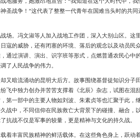
战地服务，她激昂地宣告：“我知道在这个大时代中，我
神圣战争！”这代表了整整一代青年在国难当头时的共同
地战场。冯文淑等人加入战地工作团，深入大别山区。这
是日寇的威胁，还有闭塞的环境、落后的观念以及动员民
难，通过演讲、演出、识字班等形式，点燃普通农民心中
强调了人民战争的伟力。
定却又暗流涌动的昆明大后方。故事围绕基督徒知识分子
火纷飞中独力创办并苦苦支撑着《北辰》杂志，试图在混
时，第一部中的主要人物如刘波、朱素贞等也汇聚于此，
持久战中，不同信仰在民族救亡大背景下的碰撞、融合，
示了抗战不仅是军事的较量，更是精神与文化的持久战。
承载着丰富民族精神的鲜活载体。在这些角色身上，跃动