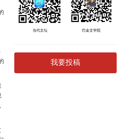
，
的
当代文坛
巴金文学院
海
的
我要投稿
境
现
入
文