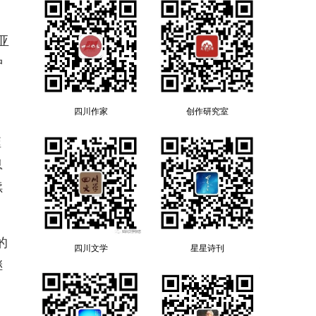
亚
护
四川作家
创作研究室
。
噬
息
续
的
四川文学
星星诗刊
继