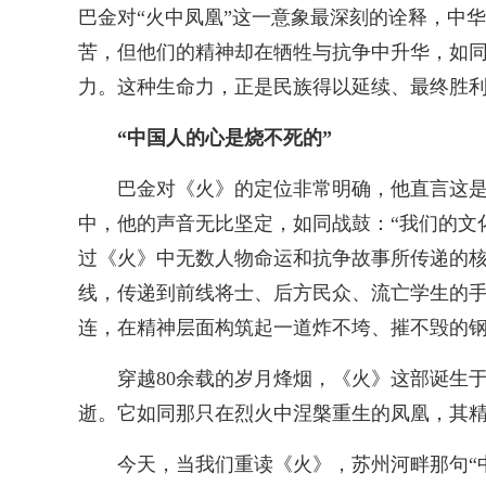
巴金对“火中凤凰”这一意象最深刻的诠释，中
苦，但他们的精神却在牺牲与抗争中升华，如
力。这种生命力，正是民族得以延续、最终胜
“中国人的心是烧不死的”
巴金对《火》的定位非常明确，他直言这是一
中，他的声音无比坚定，如同战鼓：“我们的文
过《火》中无数人物命运和抗争故事所传递的
线，传递到前线将士、后方民众、流亡学生的
连，在精神层面构筑起一道炸不垮、摧不毁的
穿越80余载的岁月烽烟，《火》这部诞生
逝。它如同那只在烈火中涅槃重生的凤凰，其
今天，当我们重读《火》，苏州河畔那句“