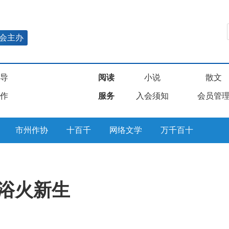
会主办
导
阅读
小说
散文
作
服务
入会须知
会员管
市州作协
十百千
网络文学
万千百十
 浴火新生