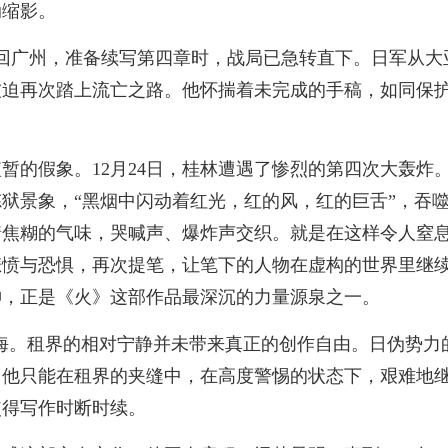
动缩影。
回广州，准备续写第四章时，战局已急转直下。日军从大
被迫再次踏上流亡之路。他怀揣着未完成的手稿，如同保
暂的假象。12月24日，桂林遭遇了惨烈的第四次大轰炸
狱景象，“黑烟中闪动着红光，红的风，红的巨舌”，吞
着焦糊的气味，哭喊声、爆炸声交织。就是在这样令人窒
悲愤与恐惧，再次提笔，让笔下的人物在虚构的世界里继
神，正是《火》这部作品最深沉的力量源泉之一。
的上海。租界的相对宁静并未带来真正的创作自由。日伪势力
。他只能在租界的夹缝中，在高度警惕的状态下，艰难地
使得写作时断时续。