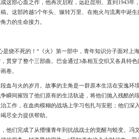
成这部心血之作，他再次启程，远赴昆明。直到1943年
稿。这部跨越5个年头、辗转万里、在炮火与流离中诞生
神角力的生命接力。
心是烧不死的！”《火》第一部中，青年知识分子面对上
，贯穿了整个三部曲。巴金通过3条相互交织又各具特色
学画卷。
这段血与火的岁月。故事的主角是一群原本生活在安逸环
战争瞬间摧毁了他们原有的生活轨迹，将他们抛入残酷的
救治工作，在血肉模糊的战场上学习包扎与安慰；他们深
，竭尽全力提供帮助。
中，他们完成了从懵懂青年到抗战战士的觉醒与蜕变。冯