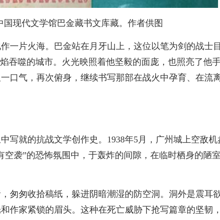
中国现代文学馆巴金藏书文库藏。作者供图
下化作一片火海。巴金站在月牙山上，这位以笔为剑的战士
烈焰吞噬的城市。火光映照着他坚毅的面庞，也照亮了他
吸一口气，再次俯身，继续书写那部在战火中孕育、在流
中写就的抗战文学创作史。1938年5月，广州城上空敌机
有空袭”的恐怖氛围中，于轰炸的间隙，在临时栖身的陋
绪，匆匆收拾稿纸，躲进阴暗潮湿的防空洞。洞外是震耳
光和作家紧锁的眉头。这种在死亡威胁下抢写篇章的坚韧