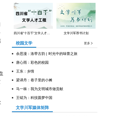
目
手
四川省“十百千”文学人才工程
文学川军荐书计划
离
校园文学
更多
余思漫：洛带古韵 | 时光中的味蕾之旅
唐心雨：彩色的校园
王东：乡情
盘
​梁译丹：巷子里的小摊
室
马一秣：我为文明城市做贡献
王锘为：科技圆梦中国
欲
文学川军媒体矩阵
，