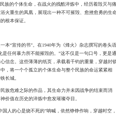
华民族的个体生命，在战火的残酷淬炼中，经历着毁灭与
同浴火重生的凤凰，展现出一种不可摧毁、愈挫愈勇的生
利的根本保证。
本“宣传的书”。在1940年为《烽火》杂志撰写的卷头
化是任何暴力所不能摧毁的。”这不仅是一句口号，更是
核心信念。这些薄薄的纸页，承载着千钧的重量，穿越封
手中，将一个个孤立的个体生命与整个民族的命运紧紧相
钢铁长城。
于民族危难之际的作品，其生命力并未因战争的结束而消
精神价值在历史的淬炼中愈发璀璨夺目。
中国人的心是烧不死的”呐喊，依然铮铮作响，穿越时空