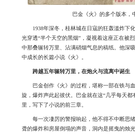
巴金《火》的多个版本，
1938年深冬，桂林城在日寇的狂轰滥炸
光穿透“半个天空的黑烟”，凝视着这座正在被
中那叠辗转万里、沾满硝烟气息的稿纸。他深
中成长的长篇小说《火》。
跨越五年辗转万里，在炮火与流离中诞生
巴金创作《火》的过程，堪称一部在铁与血
旋，爆炸声此起彼伏。巴金就在这“几乎每天都
里，写下了小说的前三章。
每一次凄厉的警报响起，他不得不中断思
聋的爆炸和房屋倒塌的声音，洞内是摇曳的烛