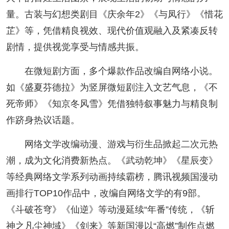
量。古装与幻想类剧目《庆余年2》《与凤行》《惜花
芷》等，凭借精良视效、现代价值观融入及紧凑反转
剧情，提供视觉享受与情感共振。
在微短剧方面，多个爆款作品改编自网络小说。
如《盛夏芬德拉》为竖屏微短剧注入文艺气息，《不
死帝师》《知京冬风雪》凭借独特叙事魅力与精良制
作跻身热议话题。
网络文学改编动漫、游戏与衍生品掀起二次元热
潮，成为文化消费新热点。《武动乾坤》《星辰变》
等经典网络文学系列动画持续霸榜，腾讯视频国漫动
画排行TOP10作品中，改编自网络文学的有9部。
《斗破苍穹》《仙逆》等动漫延续“年番”传统，《斩
神之凡尘神域》《剑来》等新国漫以“高燃”制作点燃