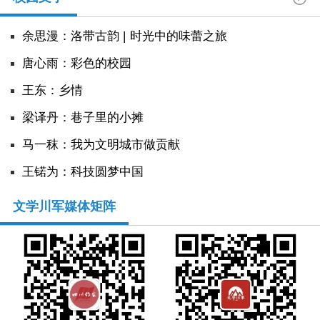
余思漫：洛带古韵 | 时光中的味蕾之旅
唐心雨：彩色的校园
王东：乡情
​梁译丹：巷子里的小摊
马一秣：我为文明城市做贡献
王锘为：科技圆梦中国
文学川军媒体矩阵