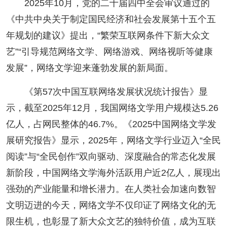
2025年10月，党的二十届四中全会审议通过的
阅读
《中共中央关于制定国民经济和社会发展第十五个五
小说
散文
诗歌
文学评论
年规划的建议》提出，“繁荣互联网条件下新大众文
艺”“引导规范网络文学、网络游戏、网络视听等健康
校园文学
其他阅读
文学访谈
作家新作
发展”，网络文学迎来蓬勃发展的新局面。
新书快讯
《第57次中国互联网络发展状况统计报告》显
示，截至2025年12月，我国网络文学用户规模达5.26
服务
亿人，占网民整体的46.7%。《2025中国网络文学发
入会须知
会员管理
文学奖项
报刊联盟
展研究报告》显示，2025年，网络文学行业迈入“全民
阅读”与“全民创作”双向驱动、深度融合的常态化发展
四川文学
星星诗刊
当代文坛
四川作家报
新阶段，中国网络文学海外活跃用户近2亿人，展现出
强劲的产业能量和增长潜力。在人类社会加速向数智
公告公示
文明迈进的今天，网络文学不仅印证了网络文化的无
公告公示
讣告
征稿启事
新会员发展名单
限生机，也彰显了新大众文艺的独特价值，成为互联