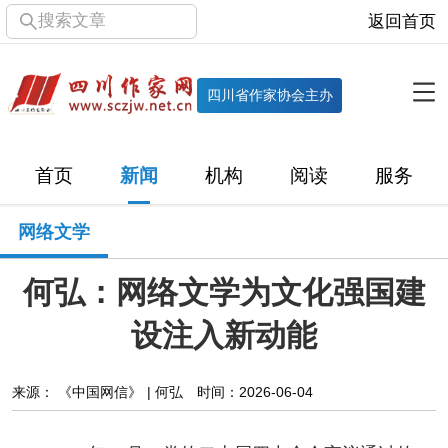
搜索文章
返回首页
全部栏目
机构
四川省作家协会主办
协会简介
协会章程
协会领导
部门机构
首页
新闻
机构
阅读
服务
直属单位
团体会员
主管社团
专门委员会
网络文学
历届主席团
历届全委会
何弘：网络文学为文化强国建
新闻
设注入新动能
时政
文学动态
作协工作
市州作协
来源： 《中国网信》 | 何弘
时间：2026-06-04
十百千
网络文学
万千百十