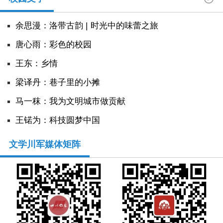
余思漫：洛带古韵 | 时光中的味蕾之旅
唐心雨：彩色的校园
王东：乡情
​梁译丹：巷子里的小摊
马一秣：我为文明城市做贡献
王锘为：科技圆梦中国
文学川军媒体矩阵