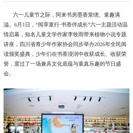
阅读
六一儿童节之际，阿来书房墨香萦绕、童趣满
小说
散文
诗歌
文学评论
溢。6月1日，“阅享童行·书香伴成长”六一主题活动温
校园文学
其他阅读
文学访谈
作家新作
情启幕，知名儿童文学作家李牧雨带来植物小说专题
讲座，四川省青少年作家协会同步举办2026年全民阅
新书快讯
读颁奖盛典，少年们在书香浸润中收获成长、收获荣
誉，度过了一场兼具文化底蕴与童真乐趣的节日盛
服务
会。
入会须知
会员管理
文学奖项
报刊联盟
四川文学
星星诗刊
当代文坛
四川作家报
公告公示
公告公示
讣告
征稿启事
新会员发展名单