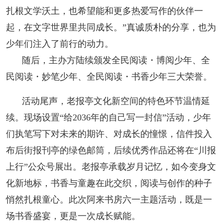
扎根文学沃土，也希望能和更多热爱写作的伙伴一
起，在文字世界里共同成长。”真诚质朴的分享，也为
少年们注入了前行的动力。
随后，主办方陆续颁发全民阅读・博阅少年、全
民阅读・妙笔少年、全民阅读・书香少年三大荣誉。
活动尾声，老报亭文化新空间的特色环节温情延
续。现场设置“给2036年的自己写一封信”活动，少年
们执笔写下对未来的期许、对成长的憧憬，信件投入
布后街报刊亭的绿色邮筒，后续优秀作品还将在“川报
上行”公众号展出。老报亭承载岁月记忆，如今变身文
化新地标，书香与童趣在此交织，阅读与创作的种子
悄然扎根童心。此次阿来书房六一主题活动，既是一
场书香盛宴，更是一次成长赋能。