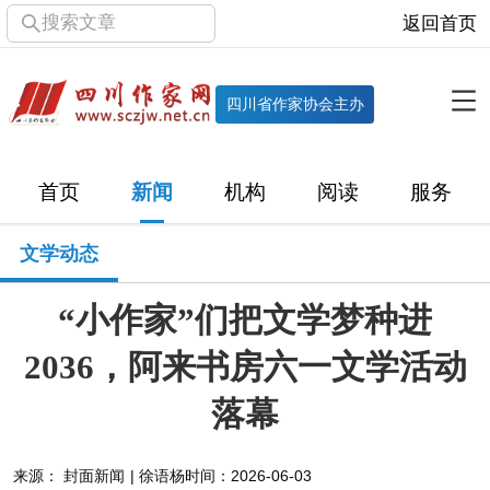
搜索文章
返回首页
全部栏目
机构
四川省作家协会主办
协会简介
协会章程
协会领导
部门机构
首页
新闻
机构
阅读
服务
直属单位
团体会员
主管社团
专门委员会
文学动态
历届主席团
历届全委会
“小作家”们把文学梦种进
新闻
2036，阿来书房六一文学活动
时政
文学动态
作协工作
市州作协
落幕
十百千
网络文学
万千百十
来源： 封面新闻 | 徐语杨
时间：2026-06-03