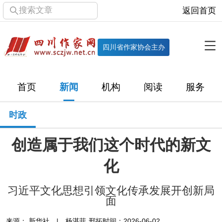
搜索文章
返回首页
全部栏目
机构
四川省作家协会主办
协会简介
协会章程
协会领导
部门机构
首页
新闻
机构
阅读
服务
直属单位
团体会员
主管社团
专门委员会
时政
历届主席团
历届全委会
创造属于我们这个时代的新文
新闻
化
时政
文学动态
作协工作
市州作协
习近平文化思想引领文化传承发展开创新局
十百千
网络文学
万千百十
面
来源： 新华社 | 杨湛菲 邢拓
时间：2026-06-02