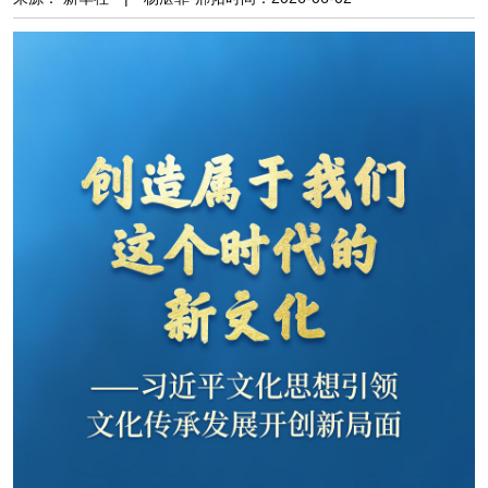
阅读
小说
散文
诗歌
文学评论
校园文学
其他阅读
文学访谈
作家新作
新书快讯
服务
入会须知
会员管理
文学奖项
报刊联盟
四川文学
星星诗刊
当代文坛
四川作家报
公告公示
公告公示
讣告
征稿启事
新会员发展名单