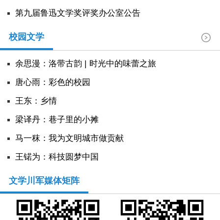
第九届鲁迅文学奖评奖办公室公告
校园文学
余思漫：洛带古韵 | 时光中的味蕾之旅
唐心雨：彩色的校园
王东：乡情
​梁译丹：巷子里的小摊
马一秣：我为文明城市做贡献
王锘为：科技圆梦中国
文学川军媒体矩阵