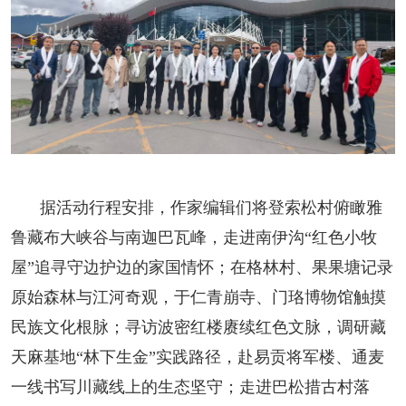
人事考试
专题专栏
据活动行程安排，作家编辑们将登索松村俯瞰雅
鲁藏布大峡谷与南迦巴瓦峰，走进南伊沟“红色小牧
屋”追寻守边护边的家国情怀；在格林村、果果塘记录
原始森林与江河奇观，于仁青崩寺、门珞博物馆触摸
民族文化根脉；寻访波密红楼赓续红色文脉，调研藏
天麻基地“林下生金”实践路径，赴易贡将军楼、通麦
一线书写川藏线上的生态坚守；走进巴松措古村落