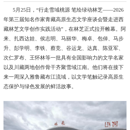
阅读
5月25日，“行走雪域桃源 笔绘绿动林芝——2026
小说
散文
诗歌
文学评论
年第三届知名作家青藏高原生态文学座谈会暨走进西
藏林芝文学创作实践活动”，在林
芝正式拉开帷幕。阿
校园文学
其他阅读
文学访谈
作家新作
来、扎西达娃、侯志明、马丽华、梅卓、包倬、马步
新书快讯
升、彭学明、李铁、蔡竞、谷运龙、达真、陈亚军、
次仁
罗布、王怀林等一批具有全国影响力的文学名家
服务
以及
川藏两地创作骨干
齐聚雪域江南
。他们
将在接下
来一周深入雅鲁藏布江流域，以文学笔触记录高原生
入会须知
会员管理
文学奖项
报刊联盟
态保护与绿色发展的鲜活故事。
四川文学
星星诗刊
当代文坛
四川作家报
公告公示
公告公示
讣告
征稿启事
新会员发展名单