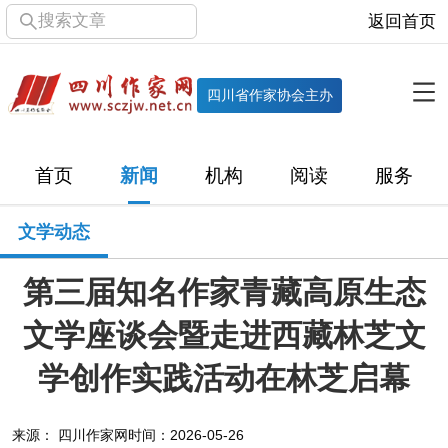
搜索文章
返回首页
全部栏目
机构
四川省作家协会主办
协会简介
协会章程
协会领导
部门机构
首页
新闻
机构
阅读
服务
直属单位
团体会员
主管社团
专门委员会
文学动态
历届主席团
历届全委会
第三届知名作家青藏高原生态
新闻
文学座谈会暨走进西藏林芝文
时政
文学动态
作协工作
市州作协
学创作实践活动在林芝启幕
十百千
网络文学
万千百十
来源： 四川作家网
时间：2026-05-26