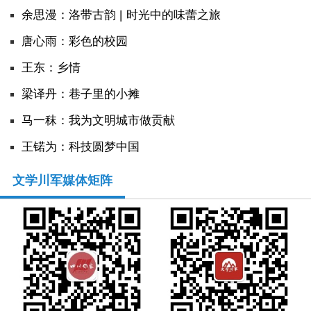
余思漫：洛带古韵 | 时光中的味蕾之旅
唐心雨：彩色的校园
王东：乡情
​梁译丹：巷子里的小摊
马一秣：我为文明城市做贡献
王锘为：科技圆梦中国
文学川军媒体矩阵