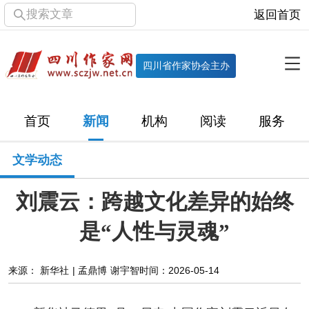
搜索文章
返回首页
全部栏目
机构
四川省作家协会主办
协会简介
协会章程
协会领导
部门机构
首页
新闻
机构
阅读
服务
直属单位
团体会员
主管社团
专门委员会
文学动态
历届主席团
历届全委会
刘震云：跨越文化差异的始终
新闻
是“人性与灵魂”
时政
文学动态
作协工作
市州作协
来源： 新华社 | 孟鼎博 谢宇智
时间：2026-05-14
十百千
网络文学
万千百十