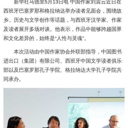
新华社马德里5月13日电 中国作家刘震云近日在
阅读
西班牙巴塞罗那和格拉纳达举办读者见面会，围绕故
小说
散文
诗歌
文学评论
乡、历史与文学创作等话题，与西班牙汉学家、作家
及读者展开多场对谈。他表示，作品中能够跨越国界
校园文学
其他阅读
文学访谈
作家新作
和文化差异的，始终是“人性与灵魂”。
新书快讯
本次活动由中国作家协会外联部指导，中国图书
进出口（集团）有限公司、西班牙中国文学读者俱乐
服务
部以及巴塞罗那孔子学院、格拉纳达大学孔子学院共
入会须知
会员管理
文学奖项
报刊联盟
同承办。
四川文学
星星诗刊
当代文坛
四川作家报
公告公示
公告公示
讣告
征稿启事
新会员发展名单