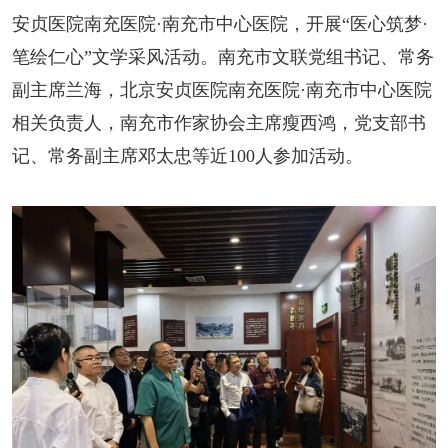
阅读
安贞医院南充医院·南充市中心医院，开展“医心筑梦·
笔绘仁心”文学采风活动。南充市文联党组书记、常务
小说
散文
诗歌
文学评论
副主席兰海，北京安贞医院南充医院·南充市中心医院
校园文学
其他阅读
文学访谈
作家新作
相关负责人，南充市作家协会主席瘦西鸿，党支部书
记、常务副主席邓太忠等近100人参加活动。
新书快讯
服务
入会须知
会员管理
文学奖项
报刊联盟
四川文学
星星诗刊
当代文坛
四川作家报
公告公示
公告公示
讣告
征稿启事
新会员发展名单