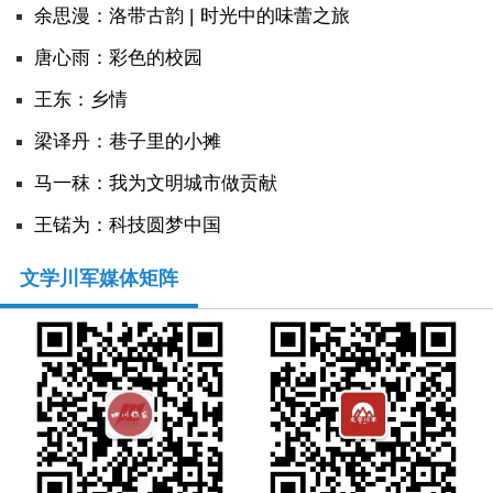
余思漫：洛带古韵 | 时光中的味蕾之旅
唐心雨：彩色的校园
王东：乡情
​梁译丹：巷子里的小摊
马一秣：我为文明城市做贡献
王锘为：科技圆梦中国
文学川军媒体矩阵