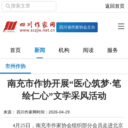
搜索文章
返回首页
全部栏目
机构
四川省作家协会主办
协会简介
协会章程
协会领导
部门机构
首页
新闻
机构
阅读
服务
直属单位
团体会员
主管社团
专门委员会
市州作协
历届主席团
历届全委会
南充市作协开展“医心筑梦·笔
新闻
绘仁心”文学采风活动
时政
文学动态
作协工作
市州作协
来源： 四川作家网
时间：2026-04-29
十百千
网络文学
万千百十
4月25日，南充市作家协会组织部分会员走进北京