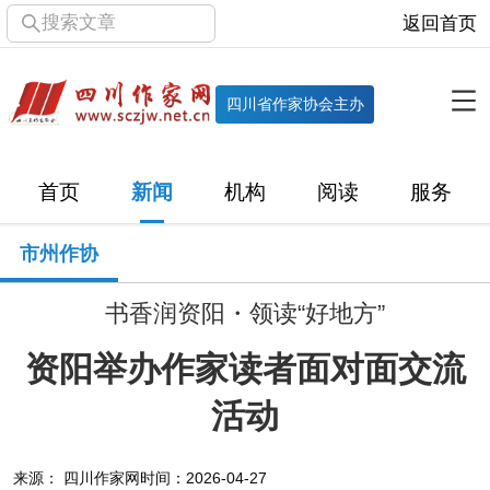
搜索文章
返回首页
全部栏目
机构
四川省作家协会主办
协会简介
协会章程
协会领导
部门机构
首页
新闻
机构
阅读
服务
直属单位
团体会员
主管社团
专门委员会
市州作协
历届主席团
历届全委会
书香润资阳・领读“好地方”
新闻
资阳举办作家读者面对面交流
时政
文学动态
作协工作
市州作协
活动
十百千
网络文学
万千百十
来源： 四川作家网
时间：2026-04-27