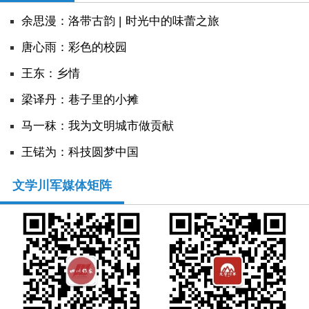
余思漫：洛带古韵 | 时光中的味蕾之旅
唐心雨：彩色的校园
王东：乡情
​梁译丹：巷子里的小摊
马一秣：我为文明城市做贡献
王锘为：科技圆梦中国
文学川军媒体矩阵