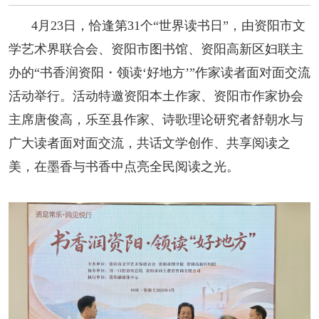
阅读
4月23日，恰逢第31个“世界读书日”，由资阳市文
小说
散文
诗歌
文学评论
学艺术界联合会、资阳市图书馆、资阳高新区妇联主
办的“书香润资阳・领读‘好地方’”作家读者面对面交流
校园文学
其他阅读
文学访谈
作家新作
活动举行。活动特邀资阳本土作家、资阳市作家协会
新书快讯
主席唐俊高，乐至县作家、诗歌理论研究者舒朝水与
广大读者面对面交流，共话文学创作、共享阅读之
服务
美，在墨香与书香中点亮全民阅读之光。
入会须知
会员管理
文学奖项
报刊联盟
四川文学
星星诗刊
当代文坛
四川作家报
公告公示
公告公示
讣告
征稿启事
新会员发展名单