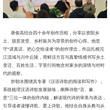
人事考试
专题专栏
唐俊高结合四十余年创作历程，分享以资阳乡
土、脱贫攻坚、乡村振兴为背景的创作心得。他坚
守“讲真话、把心交给读者”的创作理念，作品扎根沱
江流域与川中丘陵，用鲜活方言与真挚情感书写乡土
变迁、百姓生活，字里行间饱含对家乡的深情与对时
代的观察。
舒朝水围绕其专著《汉语诗歌的阅读和写作》，
系统梳理汉语诗歌发展脉络，阐释诗歌“言、象、
意”三位一体的创作内核，解读现代诗的审美与表达，
引导读者读懂诗歌、爱上诗歌。他结合自身从教与从